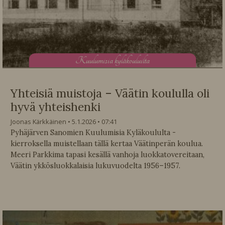
K
uulumisia kyläkouluilta
Yhteisiä muistoja – Väätin koululla oli
hyvä yhteishenki
Joonas Kärkkäinen
5.1.2026
07:41
Pyhäjärven Sanomien Kuulumisia Kyläkoululta -
kierroksella muistellaan tällä kertaa Väätinperän koulua.
Meeri Parkkima tapasi kesällä vanhoja luokkatovereitaan,
Väätin ykkösluokkalaisia lukuvuodelta 1956–1957.