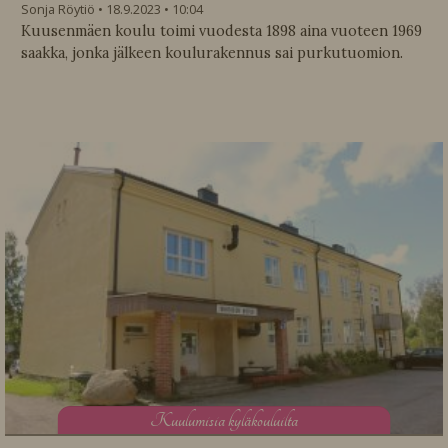
Sonja Röytiö
18.9.2023
10:04
Kuusenmäen koulu toimi vuodesta 1898 aina vuoteen 1969
saakka, jonka jälkeen koulurakennus sai purkutuomion.
K
uulumisia kyläkouluilta