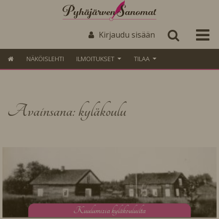
Kirjaudu sisään
NÄKÖISLEHTI
ILMOITUKSET
TILAA
Avainsana: kyläkoulu
K
uulumisia kyläkouluilta