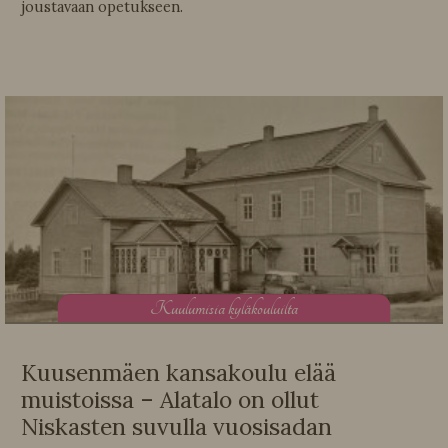
joustavaan opetukseen.
K
uulumisia kyläkouluilta
Kuusenmäen kansakoulu elää
muistoissa – Alatalo on ollut
Niskasten suvulla vuosisadan