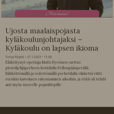
M
itä kuuluu?
Ujosta maalaispojasta
kyläkoulunjohtajaksi –
Kyläkoulu on lapsen ikioma
Sonja Röytiö
31.1.2023
11:00
Eläköitynyt opettaja Matti Hyvönen varttui
pienviljelijäperheen kotitilalla Pellonpäänperällä.
Sähköttömällä ja vedettömällä perhetilalla vilskettä riitti
etenkin kaivoksen rakentamisen aikoihin, ja töitä oli tehdä
asti myös nuorelle pojanklopille.