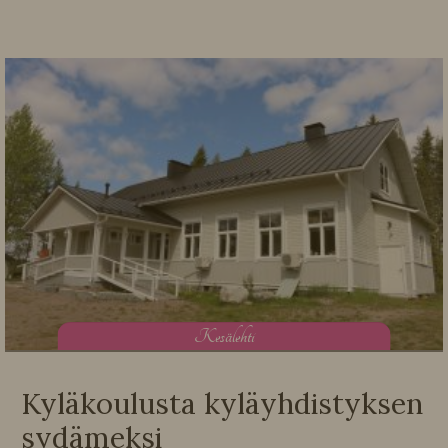
K
esälehti
Kyläkoulusta kyläyhdistyksen
sydämeksi