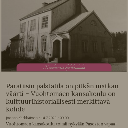
K
uulumisia kyläkouluilta
Paratiisin palstatila on pitkän matkan
väärti – Vuohtomäen kansakoulu on
kulttuurihistoriallisesti merkittävä
kohde
Joonas Kärkkäinen
14.7.2023
09:00
Vuohtomäen kansakoulu toimii nykyään Pasosten vapaa-