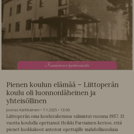
K
uulumisia kyläkouluilta
Pienen koulun elämää – Liittoperän
koulu oli luonnonläheinen ja
yhteisöllinen
Joonas Kärkkäinen
7.1.2025
13:00
Liittoperän oma koulurakennus valmistui vuonna 1957. 13
vuotta koululla opettanut Heikki Parviainen kertoo, että
pienet luokkakoot antoivat opettajille mahdollisuuksia