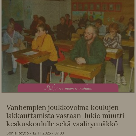
P
yhäjärvi ennen wanahaan
Vanhempien joukkovoima koulujen
lakkauttamista vastaan, lukio muutti
keskuskoululle sekä vaalirynnäkkö
Sonja Röytiö
12.11.2025
07:00