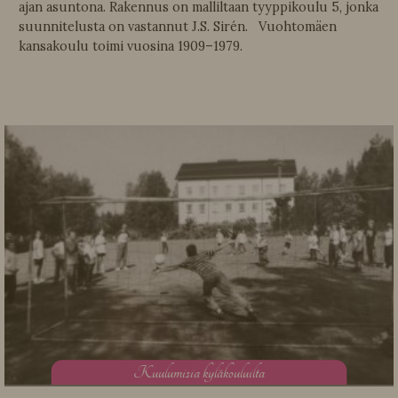
ajan asuntona. Rakennus on malliltaan tyyppikoulu 5, jonka
suunnitelusta on vastannut J.S. Sirén. Vuohtomäen
kansakoulu toimi vuosina 1909–1979.
K
uulumisia kyläkouluilta