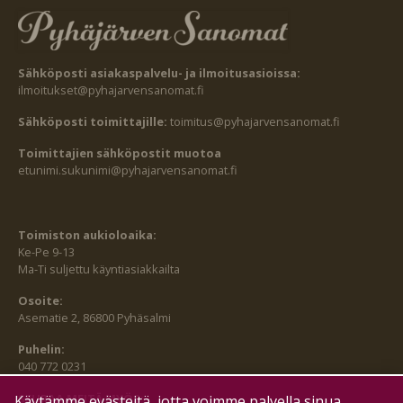
Sähköposti asiakaspalvelu- ja ilmoitusasioissa:
ilmoitukset@pyhajarvensanomat.fi
Sähköposti toimittajille:
toimitus@pyhajarvensanomat.fi
Toimittajien sähköpostit muotoa
etunimi.sukunimi@pyhajarvensanomat.fi
Toimiston aukioloaika:
Ke-Pe 9-13
Ma-Ti suljettu käyntiasiakkailta
Osoite:
Asematie 2, 86800 Pyhäsalmi
Puhelin:
040 772 0231
SEURAA MEITÄ MYÖS:
Käytämme evästeitä, jotta voimme palvella sinua