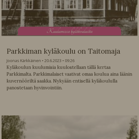
K
uulumisia kyläkouluilta
Parkkiman kyläkoulu on Taitomaja
Joonas Kärkkäinen
20.6.2023
09:26
Kyläkoulun kuulumisia kuulostellaan tällä kertaa
Parkkimalta. Parkkimalaiset vaativat omaa koulua aina läänin
kuvernööriltä saakka. Nykyään entisellä kyläkoululla
panostetaan hyvinvointiin.