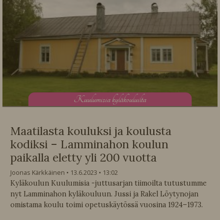
K
uulumisia kyläkouluilta
Maatilasta kouluksi ja koulusta
kodiksi – Lamminahon koulun
paikalla eletty yli 200 vuotta
Joonas Kärkkäinen
13.6.2023
13:02
Kyläkoulun Kuulumisia -juttusarjan tiimoilta tutustumme
nyt Lamminahon kyläkouluun. Jussi ja Rakel Löytynojan
omistama koulu toimi opetuskäytössä vuosina 1924–1973.