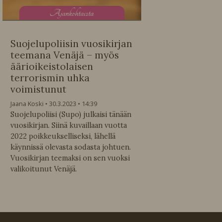
A
jankohtaista
Suojelupoliisin vuosikirjan
teemana Venäjä – myös
äärioikeistolaisen
terrorismin uhka
voimistunut
Jaana Koski
30.3.2023
14:39
Suojelupoliisi (Supo) julkaisi tänään
vuosikirjan. Siinä kuvaillaan vuotta
2022 poikkeukselliseksi, lähellä
käynnissä olevasta sodasta johtuen.
Vuosikirjan teemaksi on sen vuoksi
valikoitunut Venäjä.