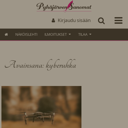
Kirjaudu sisään
NÄKÖISLEHTI
ILMOITUKSET
TILAA
Avainsana: kyberuhka