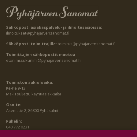
Sähköposti asiakaspalvelu- ja ilmoitusasioissa:
ilmoitukset@pyhajarvensanomat.fi
Sähköposti toimittajille:
toimitus@pyhajarvensanomat.fi
Toimittajien sähköpostit muotoa
etunimi.sukunimi@pyhajarvensanomat.fi
Toimiston aukioloaika:
Ke-Pe 9-13
Ma-Ti suljettu käyntiasiakkailta
Osoite:
Asematie 2, 86800 Pyhäsalmi
Puhelin:
040 772 0231