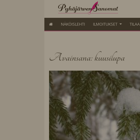
NÄKÖISLEHTI
ILMOITUKSET
TILA
Avainsana: kuusilupa