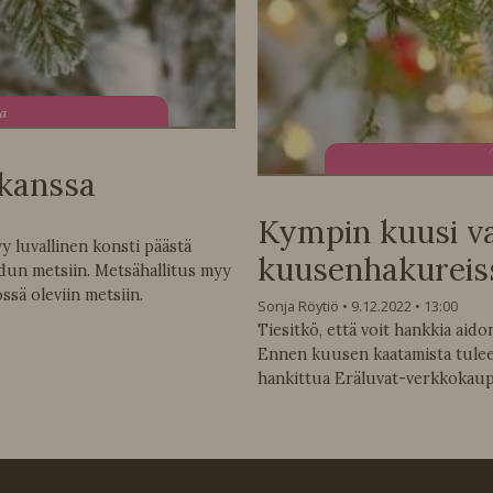
ta
kanssa
Kympin kuusi va
y luvallinen konsti päästä
kuusenhakureiss
dun metsiin. Metsähallitus myy
ssä oleviin metsiin.
Sonja Röytiö
9.12.2022
13:00
Tiesitkö, että voit hankkia ai
Ennen kuusen kaatamista tulee 
hankittua Eräluvat-verkkokaup