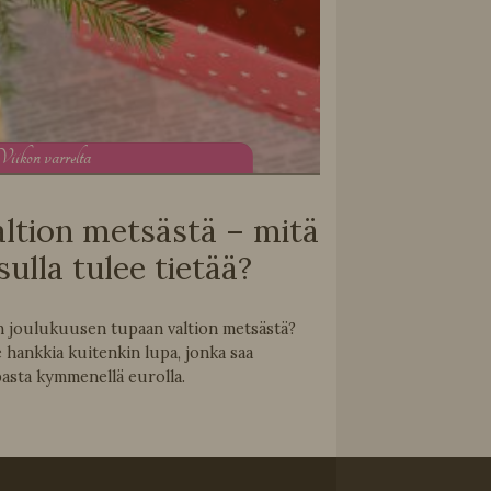
V
iikon varrelta
ltion metsästä – mitä
ulla tulee tietää?
don joulukuusen tupaan valtion metsästä?
hankkia kuitenkin lupa, jonka saa
asta kymmenellä eurolla.