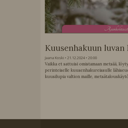
A
jankohtais
Kuusenhakuun luvan 
Jaana Koski
21.12.2024
20:00
Vaikka et sattuisi omistamaan metsää, löyty
perinteiselle kuusenhakureissulle lähiseu
kuusilupia valtion maille, metsätalouskäytö