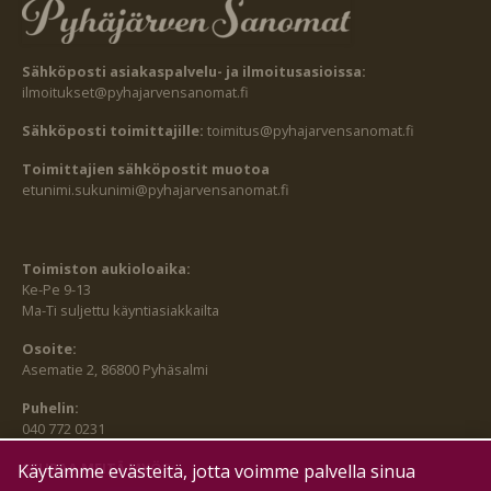
Sähköposti asiakaspalvelu- ja ilmoitusasioissa:
ilmoitukset@pyhajarvensanomat.fi
Sähköposti toimittajille:
toimitus@pyhajarvensanomat.fi
Toimittajien sähköpostit muotoa
etunimi.sukunimi@pyhajarvensanomat.fi
Toimiston aukioloaika:
Ke-Pe 9-13
Ma-Ti suljettu käyntiasiakkailta
Osoite:
Asematie 2, 86800 Pyhäsalmi
Puhelin:
040 772 0231
SEURAA MEITÄ MYÖS:
Käytämme evästeitä, jotta voimme palvella sinua