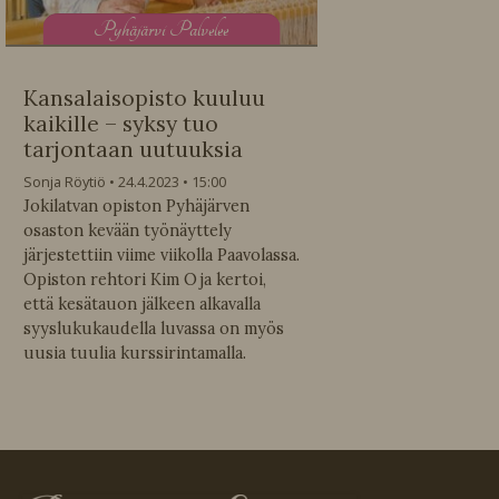
P
yhäjärvi Palvelee
Kansalaisopisto kuuluu
kaikille – syksy tuo
tarjontaan uutuuksia
Sonja Röytiö
24.4.2023
15:00
Jokilatvan opiston Pyhäjärven
osaston kevään työnäyttely
järjestettiin viime viikolla Paavolassa.
Opiston rehtori Kim Oja kertoi,
että kesätauon jälkeen alkavalla
syyslukukaudella luvassa on myös
uusia tuulia kurssirintamalla.