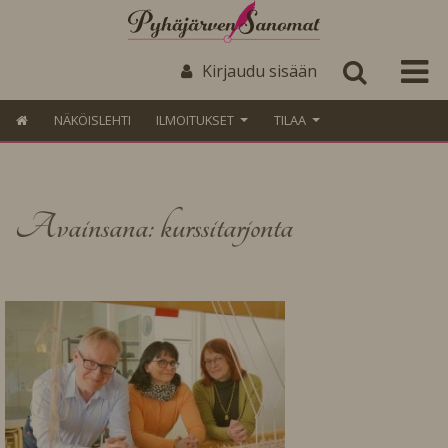
Kirjaudu sisään
NÄKÖISLEHTI
ILMOITUKSET
TILAA
Avainsana: kurssitarjonta