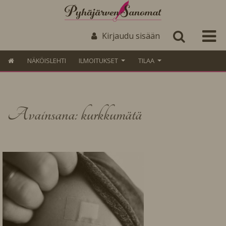
Kirjaudu sisään
NÄKÖISLEHTI
ILMOITUKSET
TILAA
Avainsana: kurkkumätä