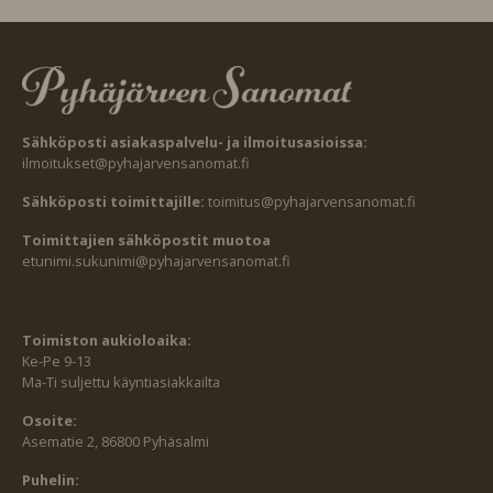
Sähköposti asiakaspalvelu- ja ilmoitusasioissa:
ilmoitukset@pyhajarvensanomat.fi
Sähköposti toimittajille:
toimitus@pyhajarvensanomat.fi
Toimittajien sähköpostit muotoa
etunimi.sukunimi@pyhajarvensanomat.fi
Toimiston aukioloaika:
Ke-Pe 9-13
Ma-Ti suljettu käyntiasiakkailta
Osoite:
Asematie 2, 86800 Pyhäsalmi
Puhelin: