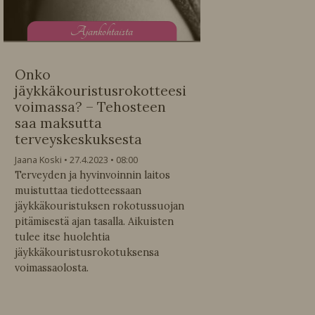
A
jankohtaista
Onko
jäykkäkouristusrokotteesi
voimassa? – Tehosteen
saa maksutta
terveyskeskuksesta
Jaana Koski
27.4.2023
08:00
Terveyden ja hyvinvoinnin laitos
muistuttaa tiedotteessaan
jäykkäkouristuksen rokotussuojan
pitämisestä ajan tasalla. Aikuisten
tulee itse huolehtia
jäykkäkouristusrokotuksensa
voimassaolosta.