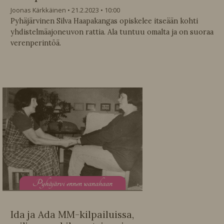
Joonas Kärkkäinen
21.2.2023
10:00
Pyhäjärvinen Silva Haapakangas opiskelee itseään kohti
yhdistelmäajoneuvon rattia. Ala tuntuu omalta ja on suoraa
verenperintöä.
P
yhäjärvi ennen wanahaan
Ida ja Ada MM-kilpailuissa,