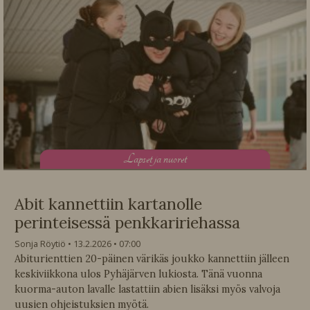
L
apset ja nuoret
Abit kannettiin kartanolle
perinteisessä penkkaririehassa
Sonja Röytiö
13.2.2026
07:00
Abiturienttien 20-päinen värikäs joukko kannettiin jälleen
keskiviikkona ulos Pyhäjärven lukiosta. Tänä vuonna
kuorma-auton lavalle lastattiin abien lisäksi myös valvoja
uusien ohjeistuksien myötä.