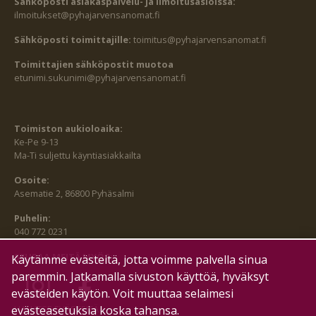
Sähköposti asiakaspalvelu- ja ilmoitusasioissa:
ilmoitukset@pyhajarvensanomat.fi
Sähköposti toimittajille:
toimitus@pyhajarvensanomat.fi
Toimittajien sähköpostit muotoa
etunimi.sukunimi@pyhajarvensanomat.fi
Toimiston aukioloaika:
Ke-Pe 9-13
Ma-Ti suljettu käyntiasiakkailta
Osoite:
Asematie 2, 86800 Pyhäsalmi
Puhelin:
040 772 0231
SEURAA MEITÄ MYÖS:
Käytämme evästeitä, jotta voimme palvella sinua
paremmin. Jatkamalla sivuston käyttöä, hyväksyt
evästeiden käytön. Voit muuttaa selaimesi
HALLITSE EVÄSTEITÄ
evästeasetuksia koska tahansa.