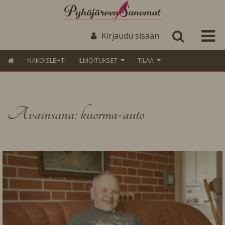
Kirjaudu sisään
NÄKÖISLEHTI
ILMOITUKSET
TILAA
Avainsana: kuorma-auto