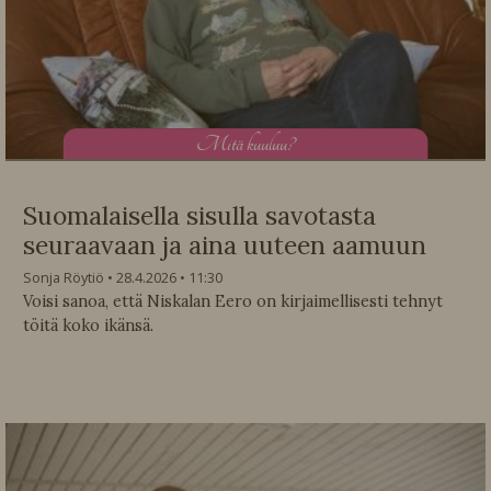
M
itä kuuluu?
Suomalaisella sisulla savotasta
seuraavaan ja aina uuteen aamuun
Sonja Röytiö
28.4.2026
11:30
Voisi sanoa, että Niskalan Eero on kirjaimellisesti tehnyt
töitä koko ikänsä.