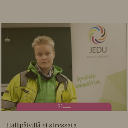
K
oulutus
Hallipäivillä ei stressata