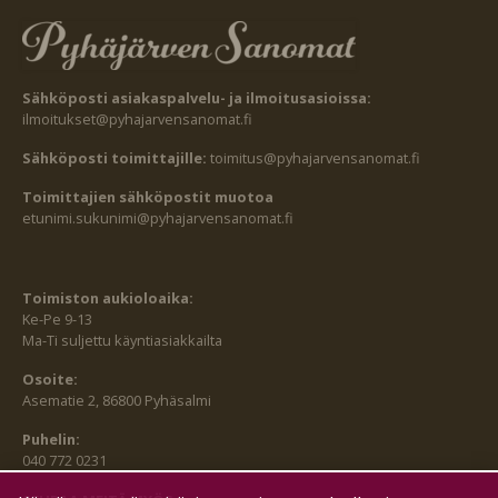
Sähköposti asiakaspalvelu- ja ilmoitusasioissa:
ilmoitukset@pyhajarvensanomat.fi
Sähköposti toimittajille:
toimitus@pyhajarvensanomat.fi
Toimittajien sähköpostit muotoa
etunimi.sukunimi@pyhajarvensanomat.fi
Toimiston aukioloaika:
Ke-Pe 9-13
Ma-Ti suljettu käyntiasiakkailta
Osoite:
Asematie 2, 86800 Pyhäsalmi
Puhelin:
040 772 0231