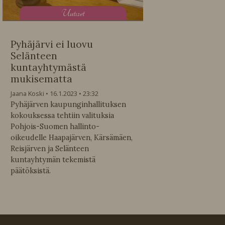
U
utiset
Pyhäjärvi ei luovu
Selänteen
kuntayhtymästä
mukisematta
Jaana Koski
16.1.2023
23:32
Pyhäjärven kaupunginhallituksen
kokouksessa tehtiin valituksia
Pohjois-Suomen hallinto-
oikeudelle Haapajärven, Kärsämäen,
Reisjärven ja Selänteen
kuntayhtymän tekemistä
päätöksistä.