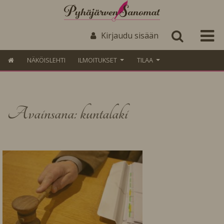
Kirjaudu sisään
NÄKÖISLEHTI
ILMOITUKSET
TILAA
Avainsana: kuntalaki