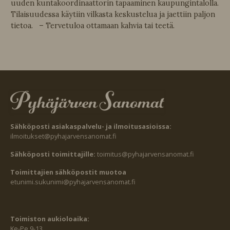
uuden kuntakoordinaattorin tapaaminen kaupungintalolla.
Tilaisuudessa käytiin vilkasta keskustelua ja jaettiin paljon
tietoa. – Tervetuloa ottamaan kahvia tai teetä.
Sähköposti asiakaspalvelu- ja ilmoitusasioissa:
ilmoitukset@pyhajarvensanomat.fi
Sähköposti toimittajille:
toimitus@pyhajarvensanomat.fi
Toimittajien sähköpostit muotoa
etunimi.sukunimi@pyhajarvensanomat.fi
Toimiston aukioloaika:
Ke-Pe 9-13