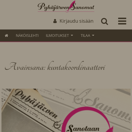
Kirjaudu sisään
NÄKÖISLEHTI
ILMOITUKSET
TILAA
Avainsana: kuntakoordinaattori