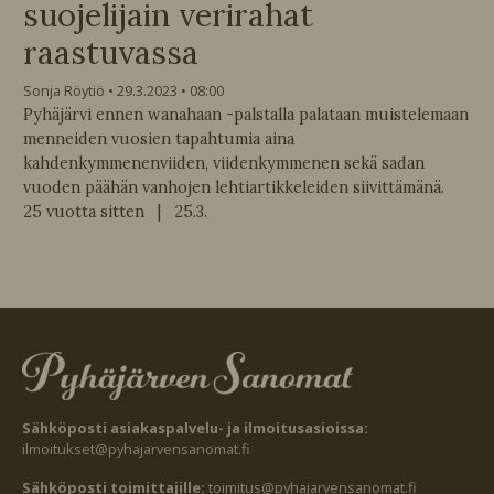
suojelijain verirahat
raastuvassa
Sonja Röytiö
29.3.2023
08:00
Pyhäjärvi ennen wanahaan -palstalla palataan muistelemaan
menneiden vuosien tapahtumia aina
kahdenkymmenenviiden, viidenkymmenen sekä sadan
vuoden päähän vanhojen lehtiartikkeleiden siivittämänä.
25 vuotta sitten | 25.3.
Sähköposti asiakaspalvelu- ja ilmoitusasioissa:
ilmoitukset@pyhajarvensanomat.fi
Sähköposti toimittajille:
toimitus@pyhajarvensanomat.fi