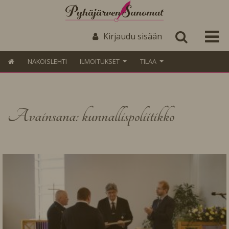
Kirjaudu sisään
NÄKÖISLEHTI
ILMOITUKSET
TILAA
Avainsana: kunnallispoliitikko