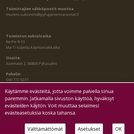
Toimittajien sähköpostit muotoa
etunimi.sukunimi@pyhajarvensanomat.fi
Toimiston aukioloaika:
Ke-Pe 9-13
Ma-Ti suljettu käyntiasiakkailta
Osoite:
Asematie 2, 86800 Pyhäsalmi
Puhelin:
040 772 0231
SEURAA MEITÄ MYÖS:
Käytämme evästeitä, jotta voimme palvella sinua
paremmin. Jatkamalla sivuston käyttöä, hyväksyt
evästeiden käytön. Voit muuttaa selaimesi
evästeasetuksia koska tahansa.
HALLITSE EVÄSTEITÄ
Välttämättömät
Asetukset
OK