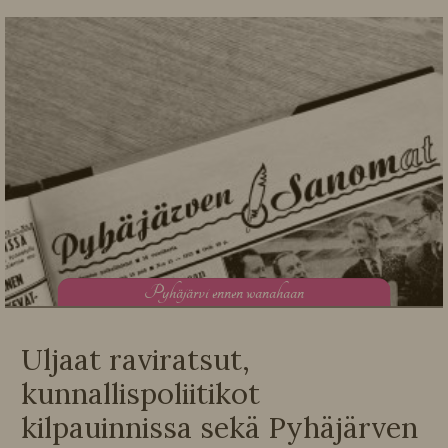
P
yhäjärvi ennen wanahaan
Uljaat raviratsut,
kunnallispoliitikot
kilpauinnissa sekä Pyhäjärven