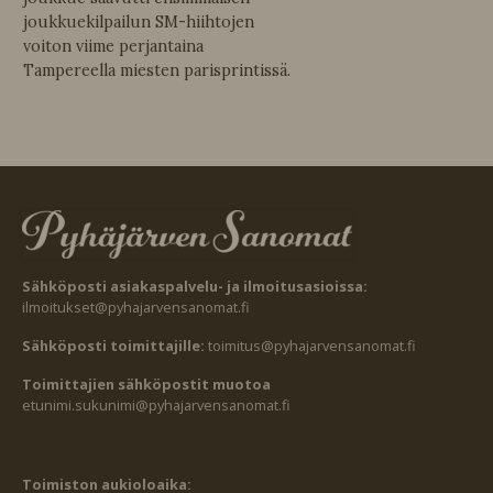
joukkuekilpailun SM-hiihtojen
voiton viime perjantaina
Tampereella miesten parisprintissä.
Sähköposti asiakaspalvelu- ja ilmoitusasioissa:
ilmoitukset@pyhajarvensanomat.fi
Sähköposti toimittajille:
toimitus@pyhajarvensanomat.fi
Toimittajien sähköpostit muotoa
etunimi.sukunimi@pyhajarvensanomat.fi
Toimiston aukioloaika: