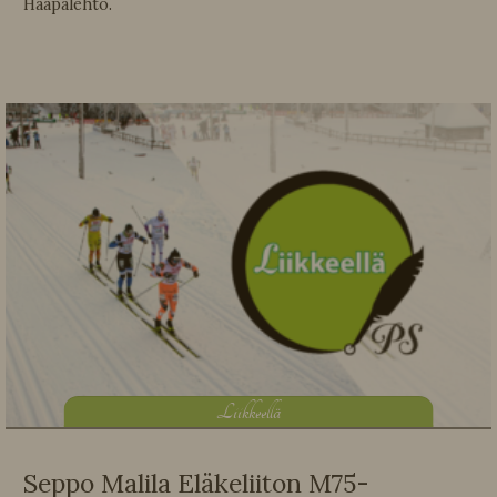
Haapalehto.
L
iikkeellä
Seppo Malila Eläkeliiton M75-