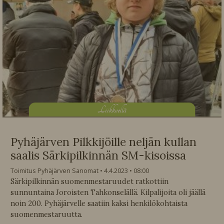
L
iikkeellä
Pyhäjärven Pilkkijöille neljän kullan
saalis Särkipilkinnän SM-kisoissa
Toimitus Pyhäjärven Sanomat
4.4.2023
08:00
Särkipilkinnän suomenmestaruudet ratkottiin
sunnuntaina Joroisten Tahkonselällä. Kilpalijoita oli jäällä
noin 200. Pyhäjärvelle saatiin kaksi henkilökohtaista
suomenmestaruutta.