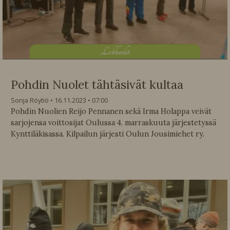
L
iikkeellä
Pohdin Nuolet tähtäsivät kultaa
Sonja Röytiö
16.11.2023
07:00
Pohdin Nuolien Reijo Pennanen sekä Irma Holappa veivät
sarjojensa voittosijat Oulussa 4. marraskuuta järjestetyssä
Kynttiläkisassa. Kilpailun järjesti Oulun Jousimiehet ry.