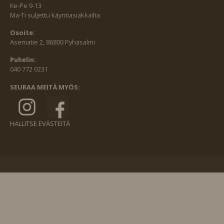
Ke-Pe 9-13
Ma-Ti suljettu käyntiasiakkailta
Osoite:
Asematie 2, 86800 Pyhäsalmi
Puhelin:
040 772 0231
SEURAA MEITÄ MYÖS:
HALLITSE EVÄSTEITÄ