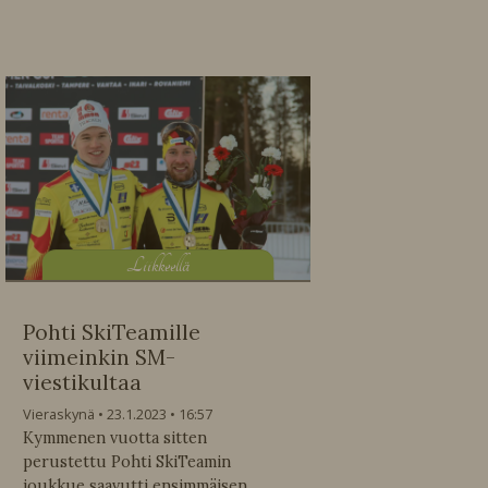
L
iikkeellä
Pohti SkiTeamille
viimeinkin SM-
viestikultaa
Vieraskynä
23.1.2023
16:57
Kymmenen vuotta sitten
perustettu Pohti SkiTeamin
joukkue saavutti ensimmäisen