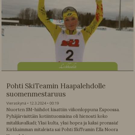
L
iikkeellä
Pohti SkiTeamin Haapalehdolle
suomenmestaruus
Vieraskynä
12.3.2024
00:19
Nuorten SM-hiihdot kisattiin viikonloppuna Espoossa.
Pyhäjärvisittäin kotiintuomisina oli hienosti koko
mitalikavalkadi; Yksi kulta, yksi hopea ja kaksi pronssia!
Kirkkaimman mitaleista sai Pohti SkiTeamin Ella Noora