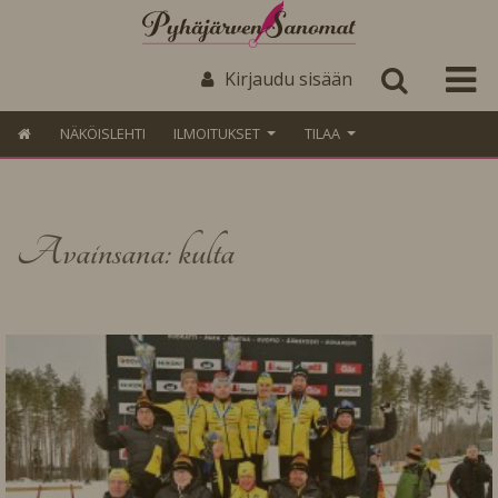
Kirjaudu sisään
NÄKÖISLEHTI
ILMOITUKSET
TILAA
Avainsana: kulta