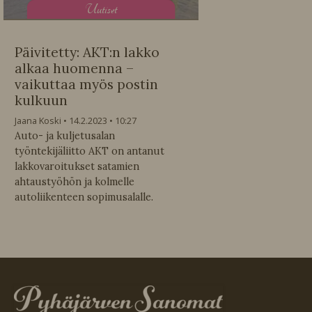
U
utiset
Päivitetty: AKT:n lakko
alkaa huomenna –
vaikuttaa myös postin
kulkuun
Jaana Koski
14.2.2023
10:27
Auto- ja kuljetusalan
työntekijäliitto AKT on antanut
lakkovaroitukset satamien
ahtaustyöhön ja kolmelle
autoliikenteen sopimusalalle.