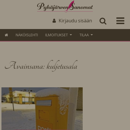
Kirjaudu sisään
NÄKÖISLEHTI
ILMOITUKSET
TILAA
Avainsana: kuljetusala