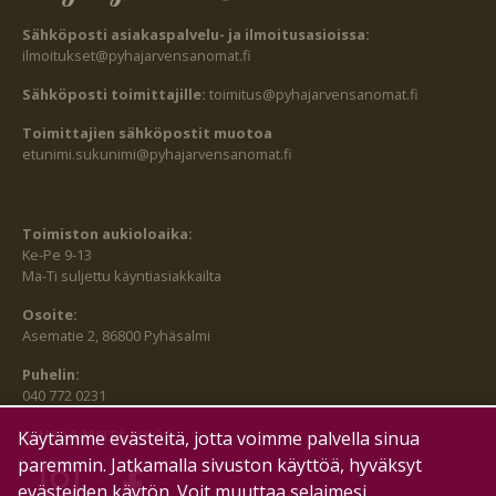
Sähköposti asiakaspalvelu- ja ilmoitusasioissa:
ilmoitukset@pyhajarvensanomat.fi
Sähköposti toimittajille:
toimitus@pyhajarvensanomat.fi
Toimittajien sähköpostit muotoa
etunimi.sukunimi@pyhajarvensanomat.fi
Toimiston aukioloaika:
Ke-Pe 9-13
Ma-Ti suljettu käyntiasiakkailta
Osoite:
Asematie 2, 86800 Pyhäsalmi
Puhelin:
040 772 0231
SEURAA MEITÄ MYÖS:
Käytämme evästeitä, jotta voimme palvella sinua
paremmin. Jatkamalla sivuston käyttöä, hyväksyt
evästeiden käytön. Voit muuttaa selaimesi