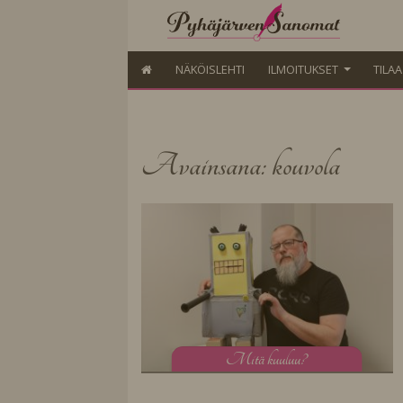
NÄKÖISLEHTI
ILMOITUKSET
TILA
Avainsana: kouvola
M
itä kuuluu?