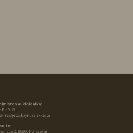
oimiston aukioloaika:
e-Pe 9-13
-Ti suljettu käyntiasiakkailta
soite:
sematie 2, 86800 Pyhäsalmi