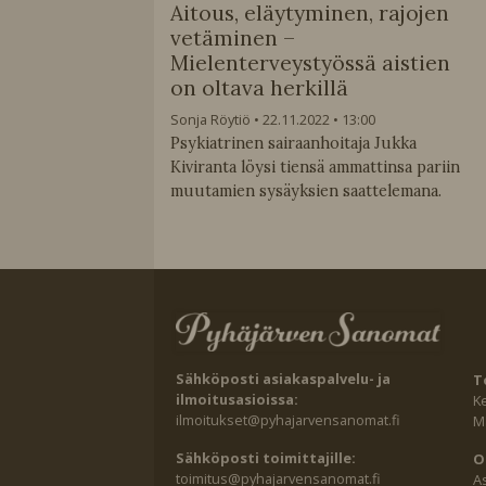
Aitous, eläytyminen, rajojen
vetäminen –
Mielenterveystyössä aistien
on oltava herkillä
Sonja Röytiö
22.11.2022
13:00
Psykiatrinen sairaanhoitaja Jukka
Kiviranta löysi tiensä ammattinsa pariin
muutamien sysäyksien saattelemana.
Sähköposti asiakaspalvelu- ja
T
ilmoitusasioissa:
K
ilmoitukset@pyhajarvensanomat.fi
Ma
Sähköposti toimittajille:
O
toimitus@pyhajarvensanomat.fi
A