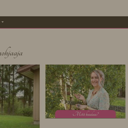
A
ohjaaja
M
itä kuuluu?