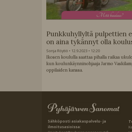
M
itä kuuluu?
Punkkuhyllyltä pulpettien 
on aina tykännyt olla koulu
Sonja Röytiö
12.9.2023
12:20
Ikosen koululla saattaa pihalla raikaa ukulel
kun koulunkäynninohjaaja Jarmo Vaskilampi
oppilaiden kanssa.
Sähköposti asiakaspalvelu- ja
T
ilmoitusasioissa:
K