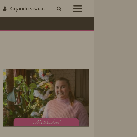
Kirjaudu sisään
M
itä kuuluu?