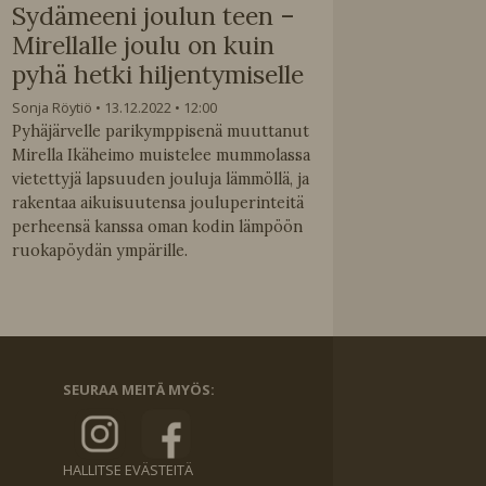
Sydämeeni joulun teen –
Mirellalle joulu on kuin
pyhä hetki hiljentymiselle
Sonja Röytiö
13.12.2022
12:00
Pyhäjärvelle parikymppisenä muuttanut
Mirella Ikäheimo muistelee mummolassa
vietettyjä lapsuuden jouluja lämmöllä, ja
rakentaa aikuisuutensa jouluperinteitä
perheensä kanssa oman kodin lämpöön
ruokapöydän ympärille.
SEURAA MEITÄ MYÖS:
HALLITSE EVÄSTEITÄ