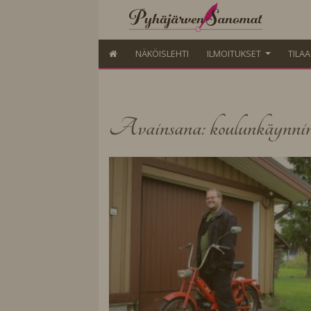
NÄKÖISLEHTI
ILMOITUKSET
TILA
Avainsana: koulunkäynnin