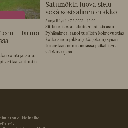
Satumökin luova sielu
sekä sosiaalinen erakko
Sonja Röytiö
7.3.2023
12:00
Sit ku miä oon aikuinen, ni miä asun
eteen – Jarmo
Pyhäsalmes, sanoi tuolloin kolmevuotias
ssa
kotkalainen pikkutyttö, joka nykyisin
tunnetaan muun muassa paikallisena
valokuvaajana.
en sointi ja laulu,
 viettää välituntia
oimiston aukioloaika:
e-Pe 9-13