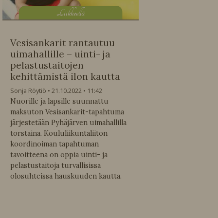
L
iikkeellä
Vesisankarit rantautuu
uimahallille – uinti- ja
pelastustaitojen
kehittämistä ilon kautta
Sonja Röytiö
21.10.2022
11:42
Nuorille ja lapsille suunnattu
maksuton Vesisankarit-tapahtuma
järjestetään Pyhäjärven uimahallilla
torstaina. Koululiikuntaliiton
koordinoiman tapahtuman
tavoitteena on oppia uinti- ja
pelastustaitoja turvallisissa
olosuhteissa hauskuuden kautta.