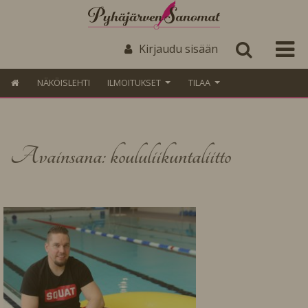
Kirjaudu sisään
NÄKÖISLEHTI
ILMOITUKSET
TILAA
Avainsana: koululiikuntaliitto