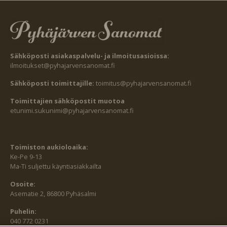
Sähköposti asiakaspalvelu- ja ilmoitusasioissa:
ilmoitukset@pyhajarvensanomat.fi
Sähköposti toimittajille:
toimitus@pyhajarvensanomat.fi
Toimittajien sähköpostit muotoa
etunimi.sukunimi@pyhajarvensanomat.fi
Toimiston aukioloaika:
Ke-Pe 9-13
Ma-Ti suljettu käyntiasiakkailta
Osoite:
Asematie 2, 86800 Pyhäsalmi
Puhelin:
040 772 0231