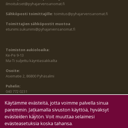
ilmoitukset@pyhajarvensanomat.fi
Sähköposti toimittajille:
toimitus@pyhajarvensanomat.fi
Toimittajien sähköpostit muotoa
etunimi.sukunimi@pyhajarvensanomat.fi
Toimiston aukioloaika:
Ke-Pe 9-13
Ma-Ti suljettu käyntiasiakkailta
Osoite:
Asematie 2, 86800 Pyhäsalmi
Puhelin:
040 772 0231
SEURAA MEITÄ MYÖS:
Käytämme evästeitä, jotta voimme palvella sinua
paremmin. Jatkamalla sivuston käyttöä, hyväksyt
evästeiden käytön. Voit muuttaa selaimesi
HALLITSE EVÄSTEITÄ
evästeasetuksia koska tahansa.