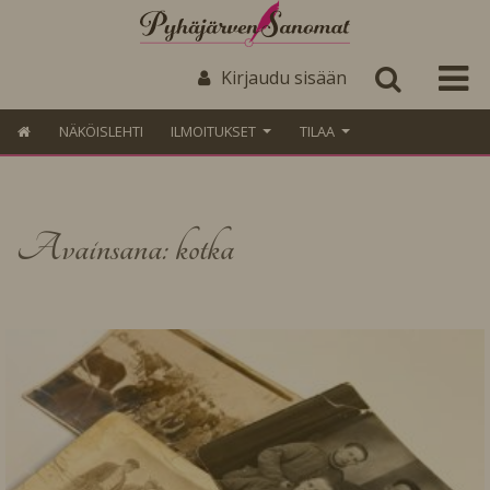
Kirjaudu sisään
NÄKÖISLEHTI
ILMOITUKSET
TILAA
Avainsana: kotka