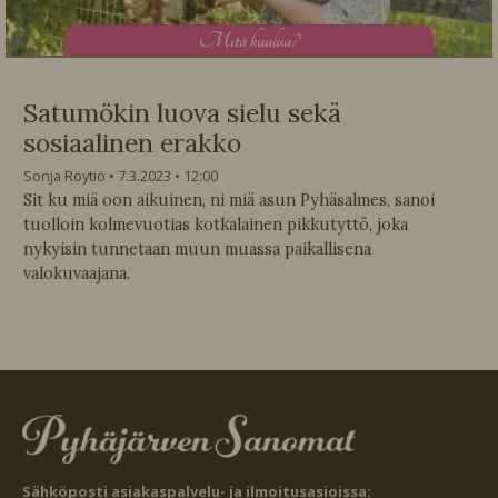
M
itä kuuluu?
Satumökin luova sielu sekä
sosiaalinen erakko
Sonja Röytiö
7.3.2023
12:00
Sit ku miä oon aikuinen, ni miä asun Pyhäsalmes, sanoi
tuolloin kolmevuotias kotkalainen pikkutyttö, joka
nykyisin tunnetaan muun muassa paikallisena
valokuvaajana.
Sähköposti asiakaspalvelu- ja ilmoitusasioissa: