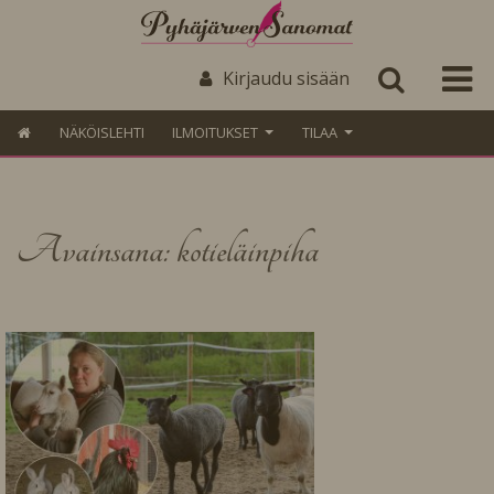
Kirjaudu sisään
NÄKÖISLEHTI
ILMOITUKSET
TILAA
Avainsana: kotieläinpiha