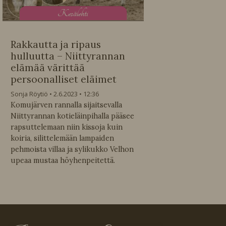
K
esälehti
Rakkautta ja ripaus
hulluutta – Niittyrannan
elämää värittää
persoonalliset eläimet
Sonja Röytiö
2.6.2023
12:36
Komujärven rannalla sijaitsevalla
Niittyrannan kotieläinpihalla pääsee
rapsuttelemaan niin kissoja kuin
koiria, silittelemään lampaiden
pehmoista villaa ja sylikukko Velhon
upeaa mustaa höyhenpeitettä.