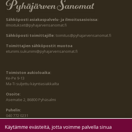
Sähköposti asiakaspalvelu- ja ilmoitusasioissa:
ilmoitukset@pyhajarvensanomat.fi
Sähköposti toimittajille:
toimitus@pyhajarvensanomat.fi
Toimittajien sähköpostit muotoa
etunimi.sukunimi@pyhajarvensanomat.fi
Toimiston aukioloaika:
Ke-Pe 9-13
Ma-Ti suljettu käyntiasiakkailta
Osoite:
Asematie 2, 86800 Pyhäsalmi
Puhelin:
040 772 0231
SEURAA MEITÄ MYÖS:
Käytämme evästeitä, jotta voimme palvella sinua