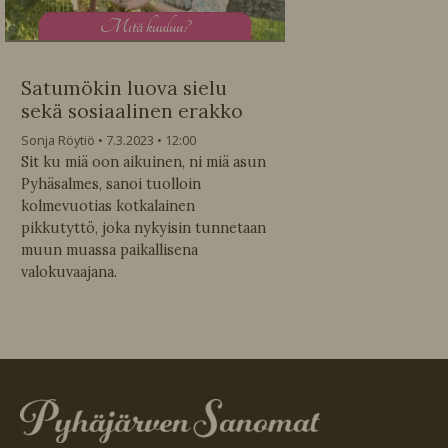
M
itä kuuluu?
Satumökin luova sielu
sekä sosiaalinen erakko
Sonja Röytiö
7.3.2023
12:00
Sit ku miä oon aikuinen, ni miä asun
Pyhäsalmes, sanoi tuolloin
kolmevuotias kotkalainen
pikkutyttö, joka nykyisin tunnetaan
muun muassa paikallisena
valokuvaajana.