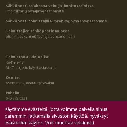
Sähköposti asiakaspalvelu- ja ilmoitusasioissa:
ilmoitukset@pyhajarvensanomat.fi
Sähköposti toimittajille:
toimitus@pyhajarvensanomat.fi
Toimittajien sähköpostit muotoa
etunimi.sukunimi@pyhajarvensanomat.fi
Toimiston aukioloaika:
Ke-Pe 9-13
Ma-Ti suljettu käyntiasiakkailta
Osoite:
Asematie 2, 86800 Pyhäsalmi
Puhelin:
040 772 0231
SEURAA MEITÄ MYÖS:
Käytämme evästeitä, jotta voimme palvella sinua
paremmin. Jatkamalla sivuston käyttöä, hyväksyt
evästeiden käytön. Voit muuttaa selaimesi