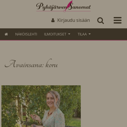
Kirjaudu sisään
NÄKÖISLEHTI
ILMOITUKSET
TILAA
Avainsana: koru