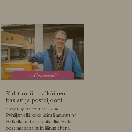
M
itä kuuluu?
Kulttuuriin nälkäinen
basisti ja posteljooni
Sonja Röytiö
2.5.2023
12:04
Pyhäjärvellä koko ikänsä asunut Ari
Heikkilä on tuttu paikallisille niin
postimiehenä kuin äänimiehenä