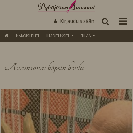
Kirjaudu sisään
NÄKÖISLEHTI
ILMOITUKSET
TILAA
Avainsana: köpsin koulu