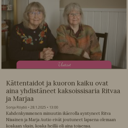
U
utiset
Kättentaidot ja kuoron kaiku ovat
aina yhdistäneet kaksoissisaria Ritvaa
ja Marjaa
Sonja Röytiö
28.1.2025
13:00
Kahdenkymmenen minuutin ikäerolla syntyneet Ritva
Nissinen ja Marja Autio eivät joutuneet lapsena olemaan
koskaan yksin, koska heillä oli aina toisensa.