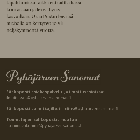
tapahtumissa taikka estradilla basso
kourassaan ja leveä hymy
kasvoillaan. Uraa Postin leivissä
miehelle on kertynyt jo yli
neljäkymmentä vuotta.
Sähköposti asiakaspalvelu- ja ilmoitusasioissa:
ilmoitukset@pyhajarvensanomat.fi
Sähköposti toimittajille:
toimitus@pyhajarvensanomat.fi
Toimittajien sähköpostit muotoa
etunimi.sukunimi@pyhajarvensanomat.fi