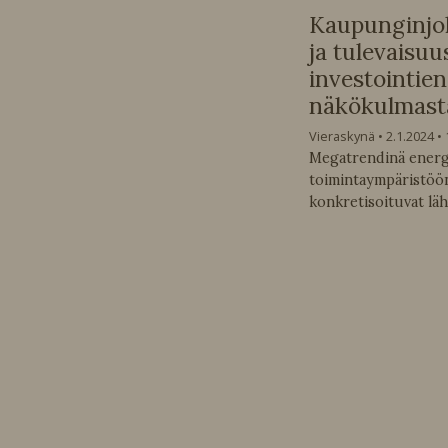
Kaupunginjoh
ja tulevaisu
investointie
näkökulmast
Vieraskynä
2.1.2024
Megatrendinä energ
toimintaympäristöön
konkretisoituvat läh