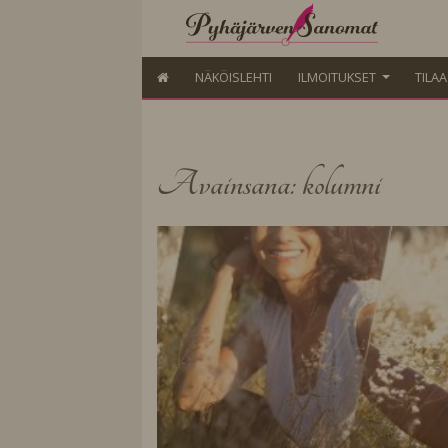
NÄKÖISLEHTI
ILMOITUKSET
TILA
Avainsana: kolumni