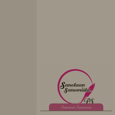
S
anotaan Sanomista