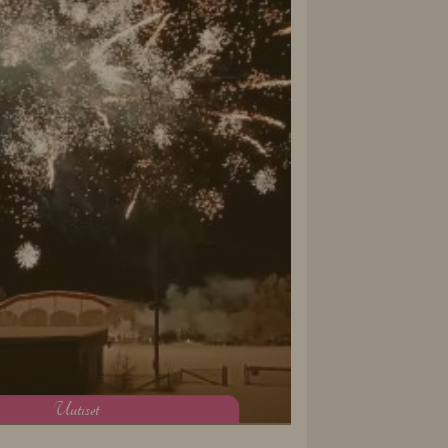
U
utiset