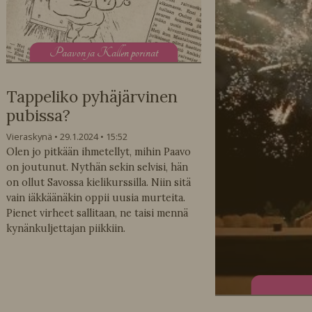
P
aavon ja Kallen porinat
Tappeliko pyhäjärvinen
pubissa?
Vieraskynä
29.1.2024
15:52
Olen jo pitkään ihmetellyt, mihin Paavo
on joutunut. Nythän sekin selvisi, hän
on ollut Savossa kielikurssilla. Niin sitä
vain iäkkäänäkin oppii uusia murteita.
Pienet virheet sallitaan, ne taisi mennä
kynänkuljettajan piikkiin.