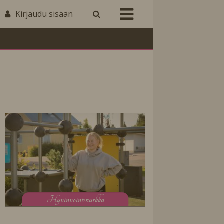
Kirjaudu sisään
H
yvinvointinurkka