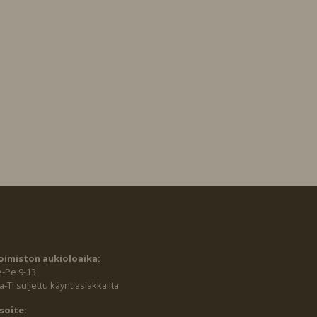
oimiston aukioloaika:
e-Pe 9-13
-Ti suljettu käyntiasiakkailta
soite: