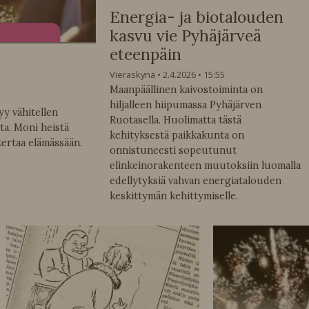
Energia- ja biotalouden
kasvu vie Pyhäjärveä
eteenpäin
Vieraskynä
2.4.2026
15:55
Maanpäällinen kaivostoiminta on
hiljalleen hiipumassa Pyhäjärven
yy vähitellen
Ruotasella. Huolimatta tästä
sta. Moni heistä
kehityksestä paikkakunta on
ertaa elämässään.
onnistuneesti sopeutunut
elinkeinorakenteen muutoksiin luomalla
edellytyksiä vahvan energiatalouden
keskittymän kehittymiselle.