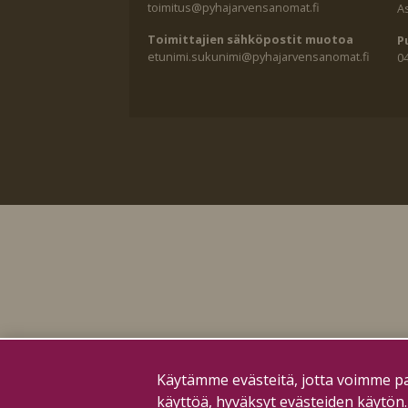
toimitus@pyhajarvensanomat.fi
A
Toimittajien sähköpostit muotoa
P
etunimi.sukunimi@pyhajarvensanomat.fi
0
Käytämme evästeitä, jotta voimme pa
käyttöä, hyväksyt evästeiden käytön