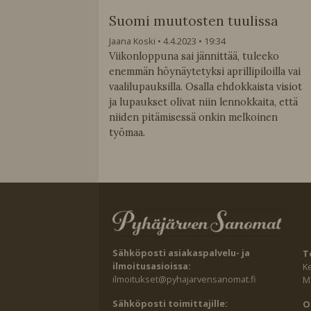
Suomi muutosten tuulissa
Jaana Koski
4.4.2023
19:34
Viikonloppuna sai jännittää, tuleeko
enemmän höynäytetyksi aprillipiloilla vai
vaalilupauksilla. Osalla ehdokkaista visiot
ja lupaukset olivat niin lennokkaita, että
niiden pitämisessä onkin melkoinen
työmaa.
Sähköposti asiakaspalvelu- ja
T
ilmoitusasioissa:
K
ilmoitukset@pyhajarvensanomat.fi
Ma
Sähköposti toimittajille:
O