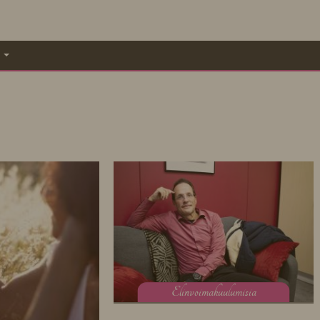
A
E
linvoimakuulumisia