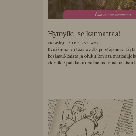
E
linvoimakuulumisia
Hymyile, se kannattaa!
Vieraskynä
1.6.2026
14:57
Kesäkausi on taas ovella ja pitäjämme täytt
kesäasukkaista ja ohikulkevista matkailijoi
vierailee paikkakunnallamme ensimmäistä k