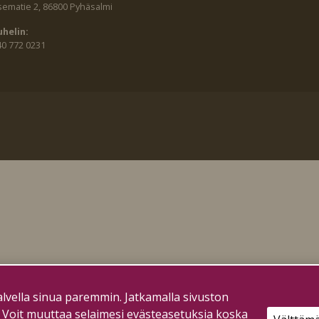
sematie 2, 86800 Pyhäsalmi
uhelin:
40 772 0231
lvella sinua paremmin. Jatkamalla sivuston
. Voit muuttaa selaimesi evästeasetuksia koska