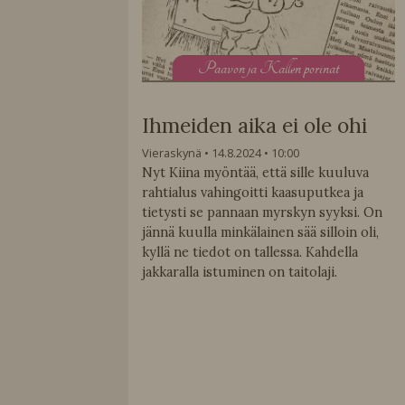
P
aavon ja Kallen porinat
Ihmeiden aika ei ole ohi
Vieraskynä
14.8.2024
10:00
Nyt Kiina myöntää, että sille kuuluva
rahtialus vahingoitti kaasuputkea ja
tietysti se pannaan myrskyn syyksi. On
jännä kuulla minkälainen sää silloin oli,
kyllä ne tiedot on tallessa. Kahdella
jakkaralla istuminen on taitolaji.