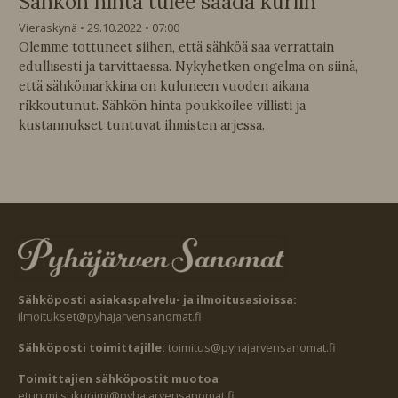
Sähkön hinta tulee saada kuriin
Vieraskynä
29.10.2022
07:00
Olemme tottuneet siihen, että sähköä saa verrattain
edullisesti ja tarvittaessa. Nykyhetken ongelma on siinä,
että sähkömarkkina on kuluneen vuoden aikana
rikkoutunut. Sähkön hinta poukkoilee villisti ja
kustannukset tuntuvat ihmisten arjessa.
Sähköposti asiakaspalvelu- ja ilmoitusasioissa:
ilmoitukset@pyhajarvensanomat.fi
Sähköposti toimittajille:
toimitus@pyhajarvensanomat.fi
Toimittajien sähköpostit muotoa
etunimi.sukunimi@pyhajarvensanomat.fi