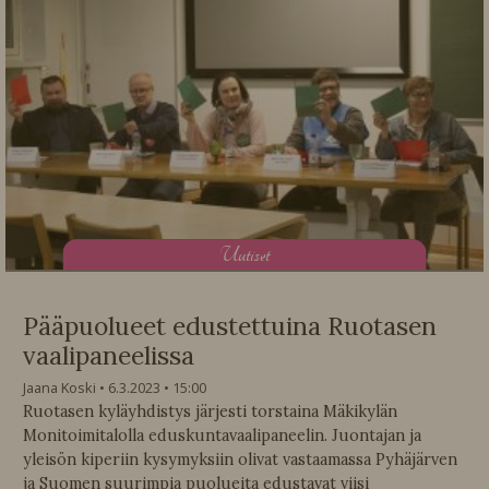
U
utiset
Pääpuolueet edustettuina Ruotasen
vaalipaneelissa
Jaana Koski
6.3.2023
15:00
Ruotasen kyläyhdistys järjesti torstaina Mäkikylän
Monitoimitalolla eduskuntavaalipaneelin. Juontajan ja
yleisön kiperiin kysymyksiin olivat vastaamassa Pyhäjärven
ja Suomen suurimpia puolueita edustavat viisi