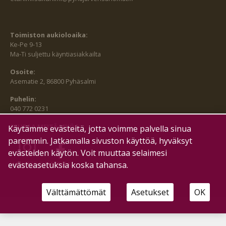
Toimiston aukioloaika:
Ke-Pe 9-13
Ma-Ti suljettu käyntiasiakkailta
Osoite:
Asematie 2, 86800 Pyhäsalmi
Puhelin:
040 772 0231
SEURAA MEITÄ MYÖS:
Käytämme evästeitä, jotta voimme palvella sinua
paremmin. Jatkamalla sivuston käyttöä, hyväksyt
evästeiden käytön. Voit muuttaa selaimesi
HALLITSE EVÄSTEITÄ
evästeasetuksia koska tahansa.
Välttämättömät
Asetukset
OK