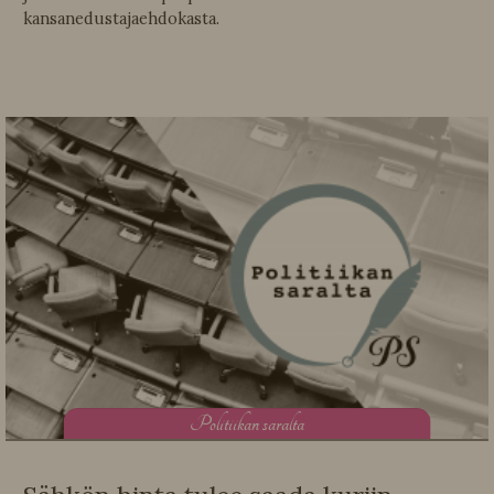
kansanedustajaehdokasta.
P
olitiikan saralta