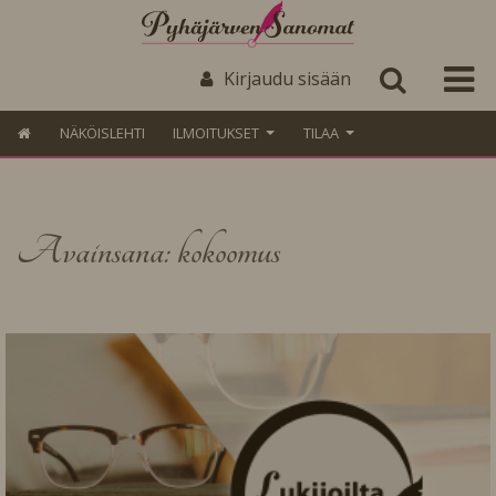
Kirjaudu sisään
NÄKÖISLEHTI
ILMOITUKSET
TILAA
Avainsana: kokoomus