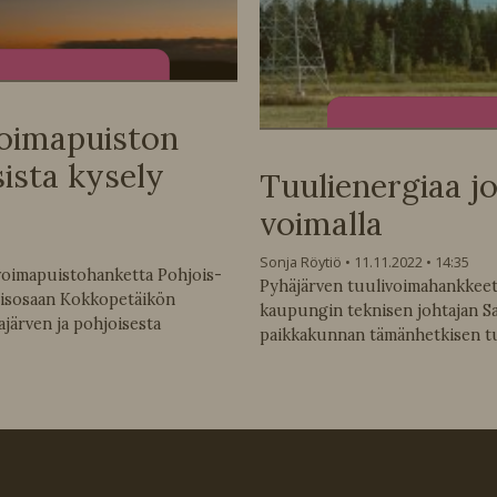
voimapuiston
sista kysely
Tuulienergiaa j
voimalla
Sonja Röytiö
11.11.2022
14:35
ivoimapuistohanketta Pohjois-
Pyhäjärven tuulivoimahankkeet
eisosaan Kokkopetäikön
kaupungin teknisen johtajan Sa
järven ja pohjoisesta
paikkakunnan tämänhetkisen tu