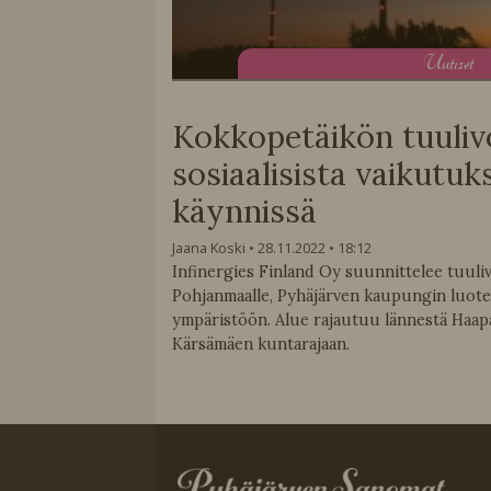
U
utiset
Kokkopetäikön tuuli
sosiaalisista vaikutuk
käynnissä
Jaana Koski
28.11.2022
18:12
Infinergies Finland Oy suunnittelee tuul
Pohjanmaalle, Pyhäjärven kaupungin luot
ympäristöön. Alue rajautuu lännestä Haapa
Kärsämäen kuntarajaan.