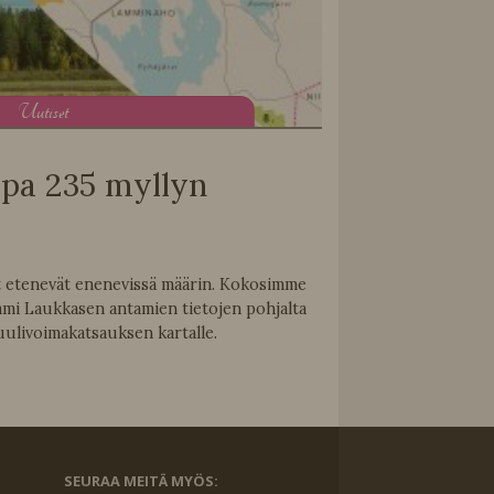
U
utiset
opa 235 myllyn
 etenevät enenevissä määrin. Kokosimme
mi Laukkasen antamien tietojen pohjalta
ulivoimakatsauksen kartalle.
SEURAA MEITÄ MYÖS: