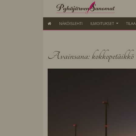
NÄKÖISLEHTI
ILMOITUKSET
TILA
Avainsana: kokkopetäikkö