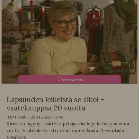
V
iikon varrelta
Lapsuuden leikeistä se alkoi –
vaatekauppaa 20 vuotta
Jaana Koski
29.11.2022
10:49
Kirsti on myynyt vaatteita pyhäjärvisille jo kaksikymmentä
vuotta. Vaateliike Kirsti juhlii loppuviikosta 20-vuotista
taivaltaan.