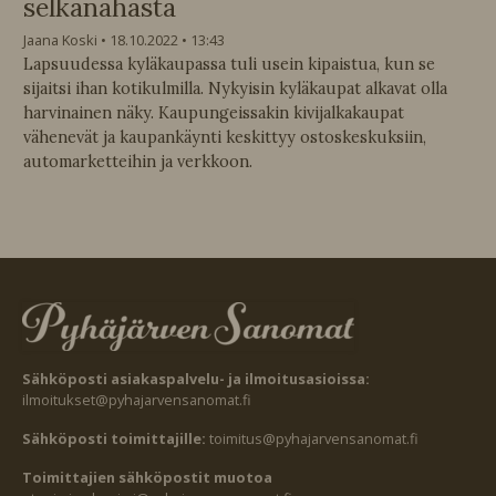
selkänahasta
Jaana Koski
18.10.2022
13:43
Lapsuudessa kyläkaupassa tuli usein kipaistua, kun se
sijaitsi ihan kotikulmilla. Nykyisin kyläkaupat alkavat olla
harvinainen näky. Kaupungeissakin kivijalkakaupat
vähenevät ja kaupankäynti keskittyy ostoskeskuksiin,
automarketteihin ja verkkoon.
Sähköposti asiakaspalvelu- ja ilmoitusasioissa:
ilmoitukset@pyhajarvensanomat.fi
Sähköposti toimittajille:
toimitus@pyhajarvensanomat.fi
Toimittajien sähköpostit muotoa