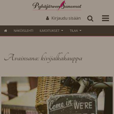
Kirjaudu sisään
NÄKÖISLEHTI
ILMOITUKSET
TILAA
Avainsana: kivijalkakauppa