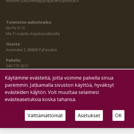
etunimi.sukunimi@pyhajarvensanomat.fi
Toimiston aukioloaika:
Ke-Pe 9-13
Ma-Ti suljettu käyntiasiakkailta
Osoite:
Asematie 2, 86800 Pyhäsalmi
Puhelin:
040 772 0231
SEURAA MEITÄ MYÖS:
Käytämme evästeitä, jotta voimme palvella sinua
paremmin. Jatkamalla sivuston käyttöä, hyväksyt
evästeiden käytön. Voit muuttaa selaimesi
HALLITSE EVÄSTEITÄ
evästeasetuksia koska tahansa.
Välttämättömät
Asetukset
OK