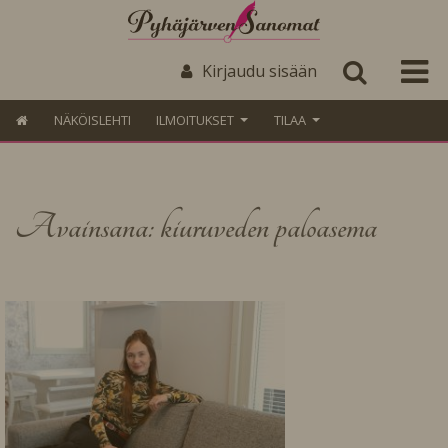
Kirjaudu sisään
NÄKÖISLEHTI
ILMOITUKSET
TILAA
Avainsana: kiuruveden paloasema