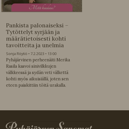
M
itä kuuluu?
Pankista palonaiseksi –
Tytöttelyt syrjään ja
määrätietoisesti kohti
tavoitteita ja unelmia
Sonja Röytiö
7.2.2023
13:00
Pyhäjärvinen perheenäiti Merika
Rasila kasvoi sinivilkkujen
välkkeessä ja sydän veti välkettä
kohti myös aikuisiällä, joten sen
eteen paiskittiin töitä urakalla.