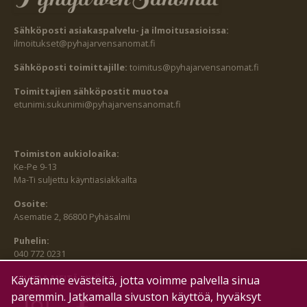
Sähköposti asiakaspalvelu- ja ilmoitusasioissa:
ilmoitukset@pyhajarvensanomat.fi
Sähköposti toimittajille:
toimitus@pyhajarvensanomat.fi
Toimittajien sähköpostit muotoa
etunimi.sukunimi@pyhajarvensanomat.fi
Toimiston aukioloaika:
Ke-Pe 9-13
Ma-Ti suljettu käyntiasiakkailta
Osoite:
Asematie 2, 86800 Pyhäsalmi
Puhelin:
040 772 0231
SEURAA MEITÄ MYÖS:
Käytämme evästeitä, jotta voimme palvella sinua
paremmin. Jatkamalla sivuston käyttöä, hyväksyt