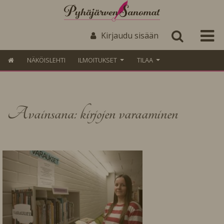
Kirjaudu sisään
NÄKÖISLEHTI
ILMOITUKSET
TILAA
Avainsana: kirjojen varaaminen