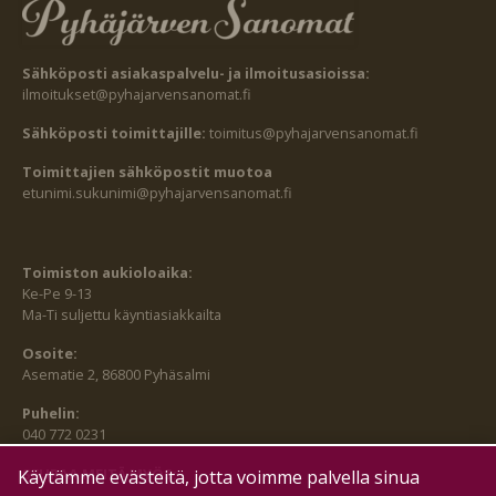
Sähköposti asiakaspalvelu- ja ilmoitusasioissa:
ilmoitukset@pyhajarvensanomat.fi
Sähköposti toimittajille:
toimitus@pyhajarvensanomat.fi
Toimittajien sähköpostit muotoa
etunimi.sukunimi@pyhajarvensanomat.fi
Toimiston aukioloaika:
Ke-Pe 9-13
Ma-Ti suljettu käyntiasiakkailta
Osoite:
Asematie 2, 86800 Pyhäsalmi
Puhelin:
040 772 0231
SEURAA MEITÄ MYÖS:
Käytämme evästeitä, jotta voimme palvella sinua