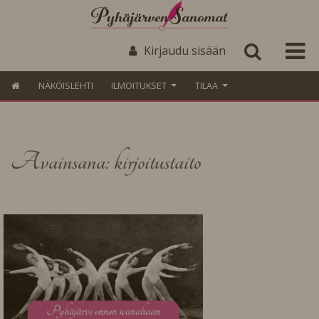
Kirjaudu sisään
NÄKÖISLEHTI
ILMOITUKSET
TILAA
Avainsana: kirjoitustaito
P
yhäjärvi ennen wanahaan