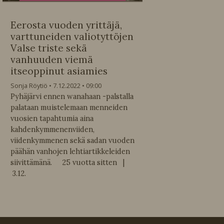
Eerosta vuoden yrittäjä,
varttuneiden valiotyttöjen
Valse triste sekä
vanhuuden viemä
itseoppinut asiamies
Sonja Röytiö
7.12.2022
09:00
Pyhäjärvi ennen wanahaan -palstalla
palataan muistelemaan menneiden
vuosien tapahtumia aina
kahdenkymmenenviiden,
viidenkymmenen sekä sadan vuoden
päähän vanhojen lehtiartikkeleiden
siivittämänä. 25 vuotta sitten |
3.12.