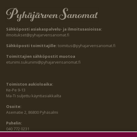
Sähköposti asiakaspalvelu- ja ilmoitusasioissa:
ilmoitukset@pyhajarvensanomat.fi
Sähköposti toimittajille:
toimitus@pyhajarvensanomat.fi
Toimittajien sähköpostit muotoa
etunimi.sukunimi@pyhajarvensanomat.fi
Toimiston aukioloaika:
Ke-Pe 9-13
Ma-Ti suljettu käyntiasiakkailta
Osoite:
Asematie 2, 86800 Pyhäsalmi
Puhelin:
040 772 0231