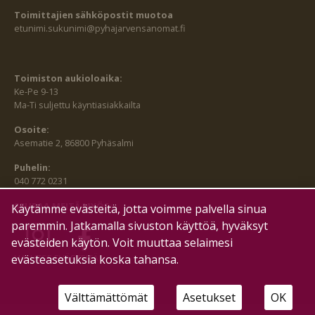
Toimittajien sähköpostit muotoa
etunimi.sukunimi@pyhajarvensanomat.fi
Toimiston aukioloaika:
Ke-Pe 9-13
Ma-Ti suljettu käyntiasiakkailta
Osoite:
Asematie 2, 86800 Pyhäsalmi
Puhelin:
040 772 0231
SEURAA MEITÄ MYÖS:
Käytämme evästeitä, jotta voimme palvella sinua
paremmin. Jatkamalla sivuston käyttöä, hyväksyt
evästeiden käytön. Voit muuttaa selaimesi
HALLITSE EVÄSTEITÄ
evästeasetuksia koska tahansa.
Välttämättömät
Asetukset
OK