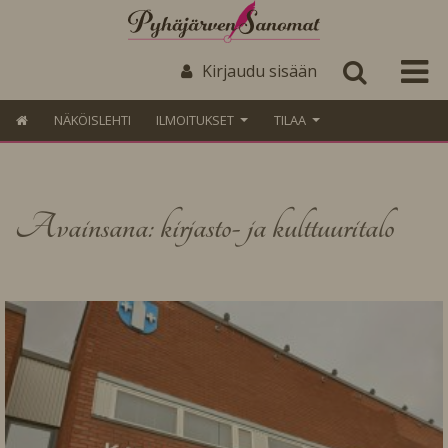
Kirjaudu sisään
NÄKÖISLEHTI
ILMOITUKSET
TILAA
Avainsana: kirjasto- ja kulttuuritalo