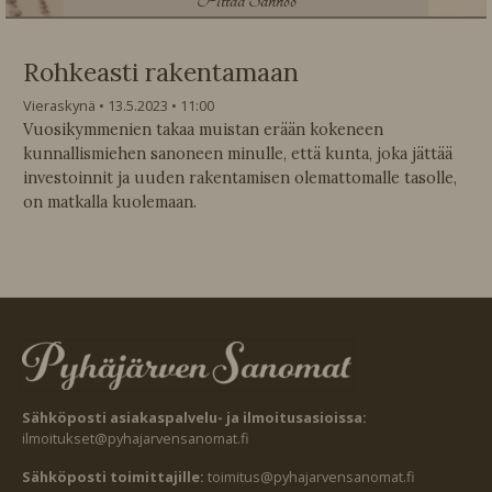
P
ittää Sannoo
Rohkeasti rakentamaan
Vieraskynä
13.5.2023
11:00
Vuosikymmenien takaa muistan erään kokeneen
kunnallismiehen sanoneen minulle, että kunta, joka jättää
investoinnit ja uuden rakentamisen olemattomalle tasolle,
on matkalla kuolemaan.
Sähköposti asiakaspalvelu- ja ilmoitusasioissa:
ilmoitukset@pyhajarvensanomat.fi
Sähköposti toimittajille:
toimitus@pyhajarvensanomat.fi