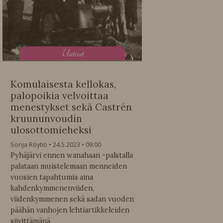
U
utiset
Komulaisesta kellokas,
palopoikia velvoittaa
menestykset sekä Castrén
kruununvoudin
ulosottomieheksi
Sonja Röytiö
24.5.2023
09:00
Pyhäjärvi ennen wanahaan -palstalla
palataan muistelemaan menneiden
vuosien tapahtumia aina
kahdenkymmenenviiden,
viidenkymmenen sekä sadan vuoden
päähän vanhojen lehtiartikkeleiden
siivittämänä.