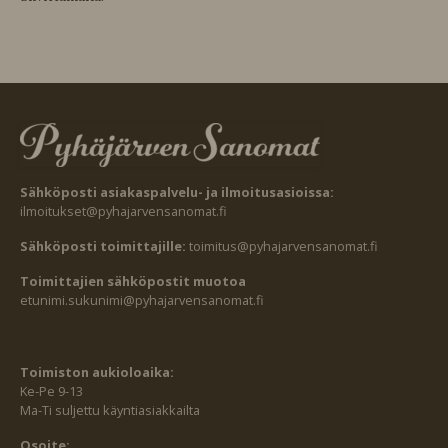
Sähköposti asiakaspalvelu- ja ilmoitusasioissa:
ilmoitukset@pyhajarvensanomat.fi
Sähköposti toimittajille:
toimitus@pyhajarvensanomat.fi
Toimittajien sähköpostit muotoa
etunimi.sukunimi@pyhajarvensanomat.fi
Toimiston aukioloaika:
Ke-Pe 9-13
Ma-Ti suljettu käyntiasiakkailta
Osoite: