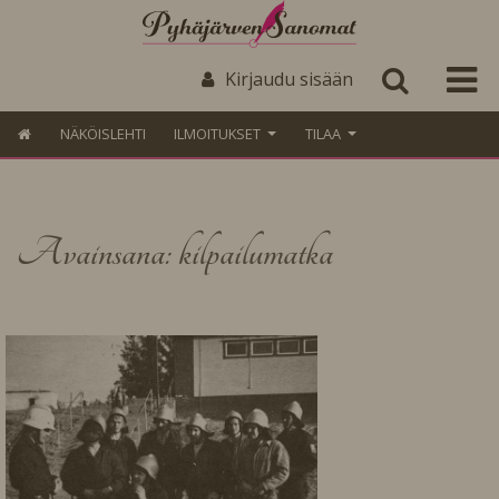
Kirjaudu sisään
NÄKÖISLEHTI
ILMOITUKSET
TILAA
Avainsana: kilpailumatka