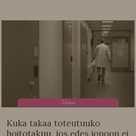
U
utiset
Kuka takaa toteutuuko
hoitotakuu, jos edes jonoon ei