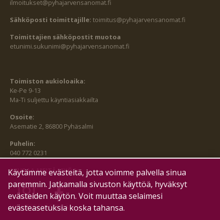
ilmoitukset@pyhajarvensanomat.fi
Sähköposti toimittajille:
toimitus@pyhajarvensanomat.fi
Toimittajien sähköpostit muotoa
etunimi.sukunimi@pyhajarvensanomat.fi
Toimiston aukioloaika:
Ke-Pe 9-13
Ma-Ti suljettu käyntiasiakkailta
Osoite:
Asematie 2, 86800 Pyhäsalmi
Puhelin:
040 772 0231
SEURAA MEITÄ MYÖS:
Käytämme evästeitä, jotta voimme palvella sinua
paremmin. Jatkamalla sivuston käyttöä, hyväksyt
evästeiden käytön. Voit muuttaa selaimesi
HALLITSE EVÄSTEITÄ
evästeasetuksia koska tahansa.