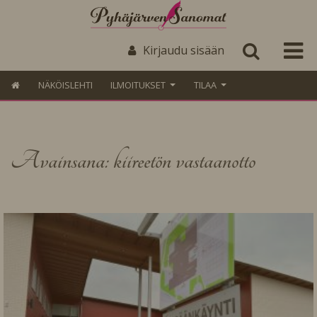
Kirjaudu sisään
NÄKÖISLEHTI
ILMOITUKSET
TILAA
Avainsana: kiireetön vastaanotto