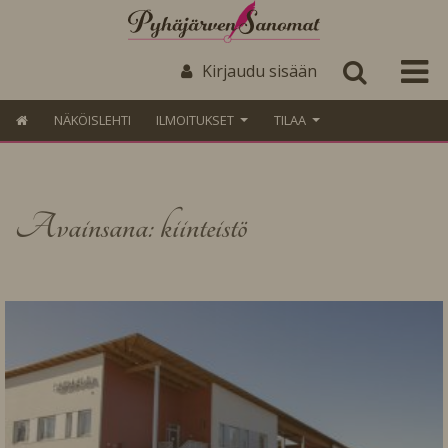
Kirjaudu sisään
NÄKÖISLEHTI
ILMOITUKSET
TILAA
Avainsana: kiinteistö