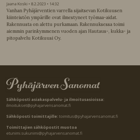
Jaana Koski
8.2.2023
14:32
Vanhan Pyhäjärventien varrella sijaitsevan Kotikuusen
kiinteistön ympärille ovat ilmestyneet työmaa-aidat.
Rakennusta on alettu purkamaan. Rakennuksessa toimi
aiemmin parinkymmenen vuoden ajan Hautaus-, kukka- ja
pitopalvelu Kotikuusi Oy.
Sähköposti asiakaspalvelu- ja ilmoitusasioissa:
ilmoitukset@pyhajarvensanomat.fi
Sähköposti toimittajille:
toimitus@pyhajarvensanomat.fi
Toimittajien sähköpostit muotoa
etunimi.sukunimi@pyhajarvensanomat.fi