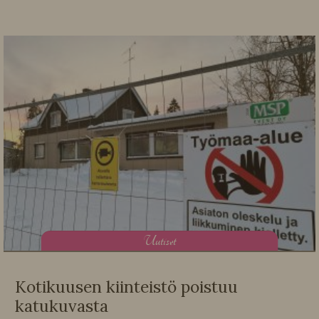
U
utiset
Kotikuusen kiinteistö poistuu
katukuvasta