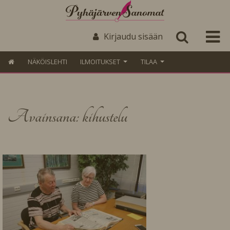
Kirjaudu sisään
NÄKÖISLEHTI
ILMOITUKSET
TILAA
Avainsana: kihustelu