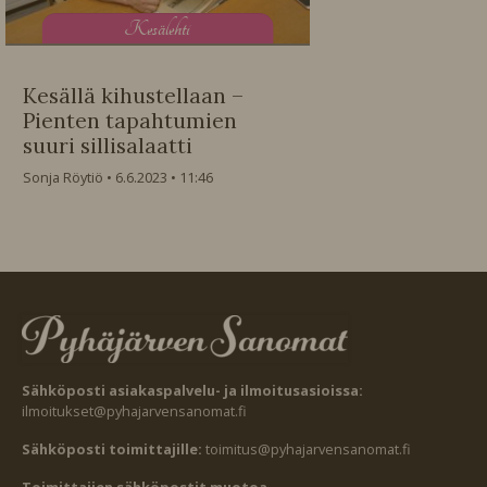
K
esälehti
Kesällä kihustellaan –
Pienten tapahtumien
suuri sillisalaatti
Sonja Röytiö
6.6.2023
11:46
Sähköposti asiakaspalvelu- ja ilmoitusasioissa:
ilmoitukset@pyhajarvensanomat.fi
Sähköposti toimittajille:
toimitus@pyhajarvensanomat.fi