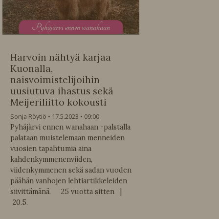
P
yhäjärvi ennen wanahaan
Harvoin nähtyä karjaa
Kuonalla,
naisvoimistelijoihin
uusiutuva ihastus sekä
Meijeriliitto kokousti
Sonja Röytiö
17.5.2023
09:00
Pyhäjärvi ennen wanahaan -palstalla
palataan muistelemaan menneiden
vuosien tapahtumia aina
kahdenkymmenenviiden,
viidenkymmenen sekä sadan vuoden
päähän vanhojen lehtiartikkeleiden
siivittämänä. 25 vuotta sitten |
20.5.