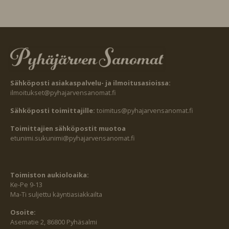
Sähköposti asiakaspalvelu- ja ilmoitusasioissa:
ilmoitukset@pyhajarvensanomat.fi
Sähköposti toimittajille:
toimitus@pyhajarvensanomat.fi
Toimittajien sähköpostit muotoa
etunimi.sukunimi@pyhajarvensanomat.fi
Toimiston aukioloaika:
Ke-Pe 9-13
Ma-Ti suljettu käyntiasiakkailta
Osoite:
Asematie 2, 86800 Pyhäsalmi