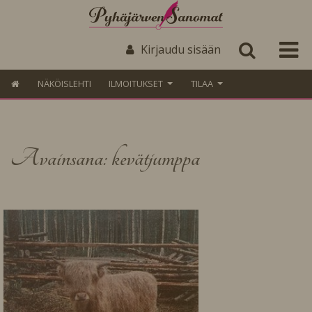
Kirjaudu sisään
NÄKÖISLEHTI
ILMOITUKSET
TILAA
Avainsana: kevätjumppa