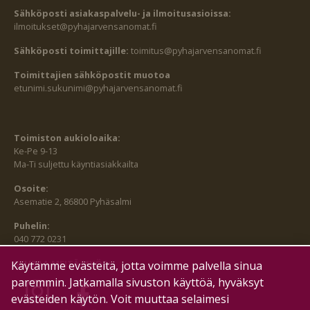
Sähköposti asiakaspalvelu- ja ilmoitusasioissa:
ilmoitukset@pyhajarvensanomat.fi
Sähköposti toimittajille:
toimitus@pyhajarvensanomat.fi
Toimittajien sähköpostit muotoa
etunimi.sukunimi@pyhajarvensanomat.fi
Toimiston aukioloaika:
Ke-Pe 9-13
Ma-Ti suljettu käyntiasiakkailta
Osoite:
Asematie 2, 86800 Pyhäsalmi
Puhelin:
040 772 0231
SEURAA MEITÄ MYÖS:
Käytämme evästeitä, jotta voimme palvella sinua
paremmin. Jatkamalla sivuston käyttöä, hyväksyt
evästeiden käytön. Voit muuttaa selaimesi