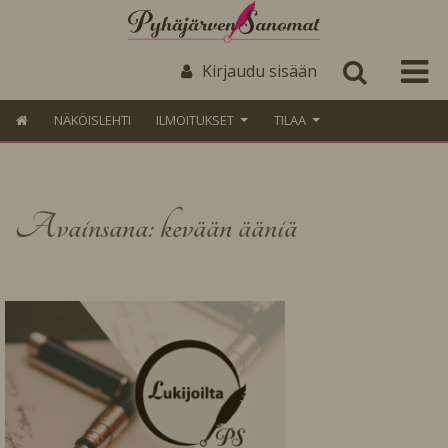
Kirjaudu sisään
NÄKÖISLEHTI
ILMOITUKSET
TILAA
Avainsana: kevään ääniä