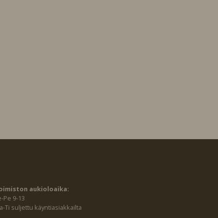
oimiston aukioloaika:
e-Pe 9-13
-Ti suljettu käyntiasiakkailta