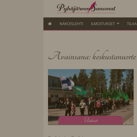
NÄKÖISLEHTI
ILMOITUKSET
TILA
Avainsana: keskustanuorte
U
utiset