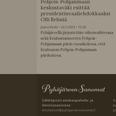
Pohjois-Pohjanmaan
keskustaväki esittää
presidentinvaaliehdokkaaksi
Olli Rehniä
Jaana Koski
22.5.2023
15:26
Pyhäjärvellä järjestettiin viikonvaihteessa
sekä Keskustanuorten Pohjois-
Pohjanmaan piirin vuosikokous, että
Keskustan Pohjois-Pohjanmaan
piirikokous.
Sähköposti asiakaspalvelu- ja
T
ilmoitusasioissa:
K
ilmoitukset@pyhajarvensanomat.fi
Ma