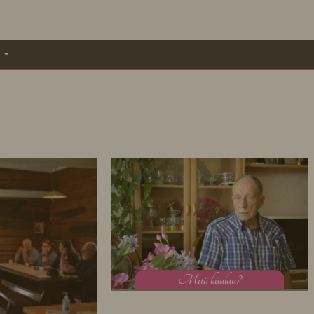
A
M
itä kuuluu?