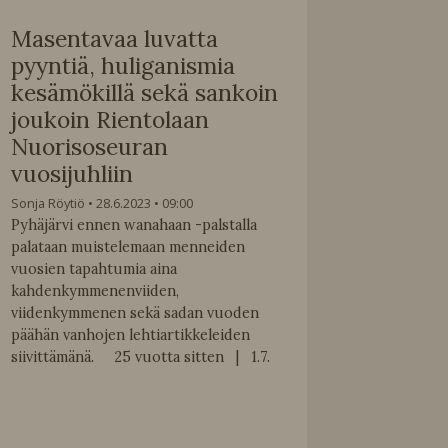
Masentavaa luvatta
pyyntiä, huliganismia
kesämökillä sekä sankoin
joukoin Rientolaan
Nuorisoseuran
vuosijuhliin
Sonja Röytiö
28.6.2023
09:00
Pyhäjärvi ennen wanahaan -palstalla
palataan muistelemaan menneiden
vuosien tapahtumia aina
kahdenkymmenenviiden,
viidenkymmenen sekä sadan vuoden
päähän vanhojen lehtiartikkeleiden
siivittämänä. 25 vuotta sitten | 1.7.