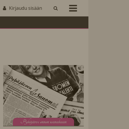
Kirjaudu sisään
P
yhäjärvi ennen wanahaan