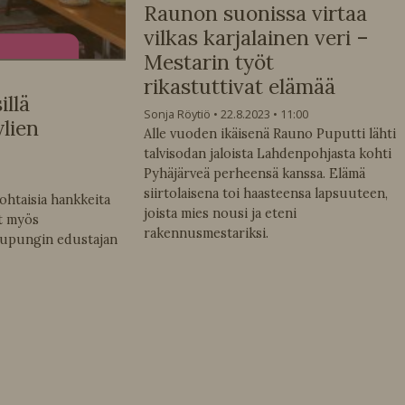
Raunon suonissa virtaa
vilkas karjalainen veri –
Mestarin työt
rikastuttivat elämää
llä
Sonja Röytiö
22.8.2023
11:00
lien
Alle vuoden ikäisenä Rauno Puputti lähti
talvisodan jaloista Lahdenpohjasta kohti
Pyhäjärveä perheensä kanssa. Elämä
siirtolaisena toi haasteensa lapsuuteen,
ohtaisia hankkeita
joista mies nousi ja eteni
ät myös
rakennusmestariksi.
kaupungin edustajan