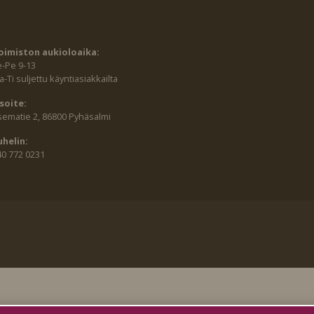
oimiston aukioloaika:
e-Pe 9-13
-Ti suljettu käyntiasiakkailta
soite:
sematie 2, 86800 Pyhäsalmi
uhelin:
40 772 0231