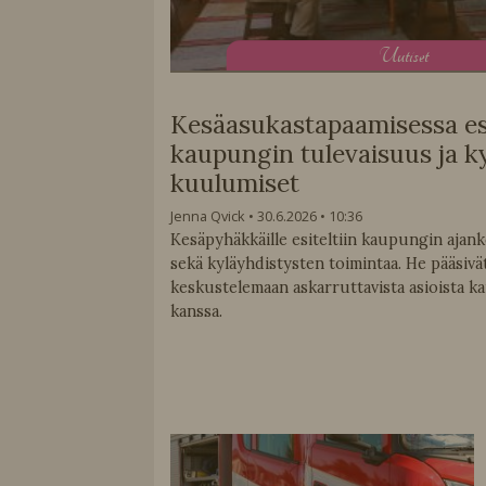
U
utiset
Kesäasukastapaamisessa esi
kaupungin tulevaisuus ja ky
kuulumiset
Jenna Qvick
30.6.2026
10:36
Kesäpyhäkkäille esiteltiin kaupungin ajank
sekä kyläyhdistysten toimintaa. He pääsiv
keskustelemaan askarruttavista asioista 
kanssa.