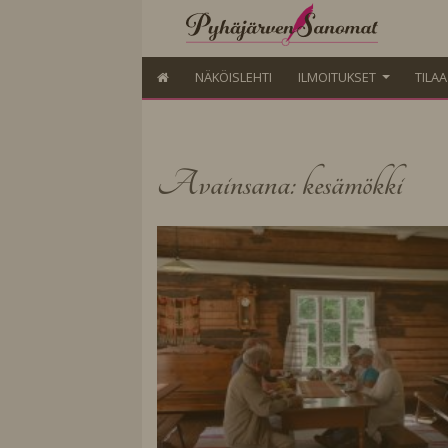
NÄKÖISLEHTI
ILMOITUKSET
TILA
Avainsana: kesämökki