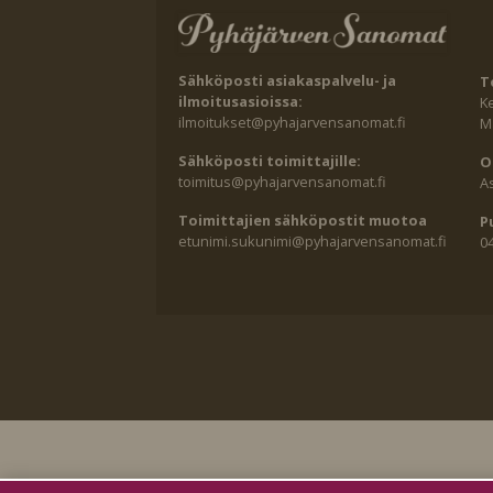
Sähköposti asiakaspalvelu- ja
T
ilmoitusasioissa:
K
ilmoitukset@pyhajarvensanomat.fi
Ma
Sähköposti toimittajille:
O
toimitus@pyhajarvensanomat.fi
A
Toimittajien sähköpostit muotoa
P
etunimi.sukunimi@pyhajarvensanomat.fi
0