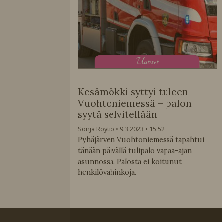
U
utiset
Kesämökki syttyi tuleen
Vuohtoniemessä – palon
syytä selvitellään
Sonja Röytiö
9.3.2023
15:52
Pyhäjärven Vuohtoniemessä tapahtui
tänään päivällä tulipalo vapaa-ajan
asunnossa. Palosta ei koitunut
henkilövahinkoja.