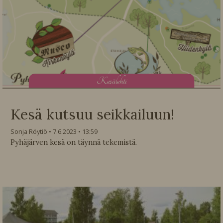
K
esälehti
Kesä kutsuu seikkailuun!
Sonja Röytiö
7.6.2023
13:59
Pyhäjärven kesä on täynnä tekemistä.