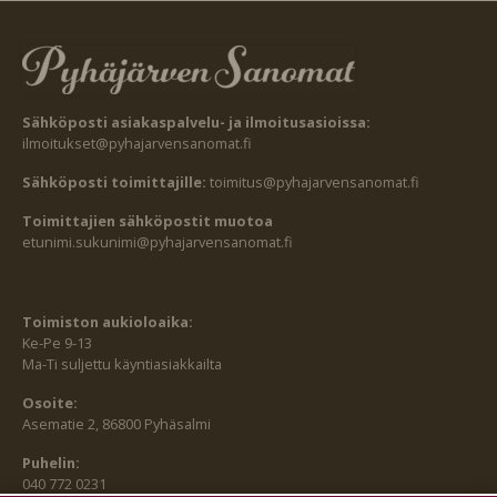
Sähköposti asiakaspalvelu- ja ilmoitusasioissa:
ilmoitukset@pyhajarvensanomat.fi
Sähköposti toimittajille:
toimitus@pyhajarvensanomat.fi
Toimittajien sähköpostit muotoa
etunimi.sukunimi@pyhajarvensanomat.fi
Toimiston aukioloaika:
Ke-Pe 9-13
Ma-Ti suljettu käyntiasiakkailta
Osoite:
Asematie 2, 86800 Pyhäsalmi
Puhelin:
040 772 0231