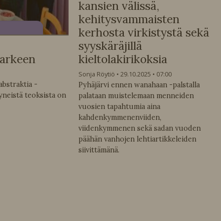
kansien välissä,
kehitysvammaisten
kerhosta virkistystä sekä
syyskäräjillä
 arkeen
kieltolakirikoksia
Sonja Röytiö
29.10.2025
07:00
bstraktia -
Pyhäjärvi ennen wanahaan -palstalla
yneistä teoksista on
palataan muistelemaan menneiden
vuosien tapahtumia aina
kahdenkymmenenviiden,
viidenkymmenen sekä sadan vuoden
päähän vanhojen lehtiartikkeleiden
siivittämänä.