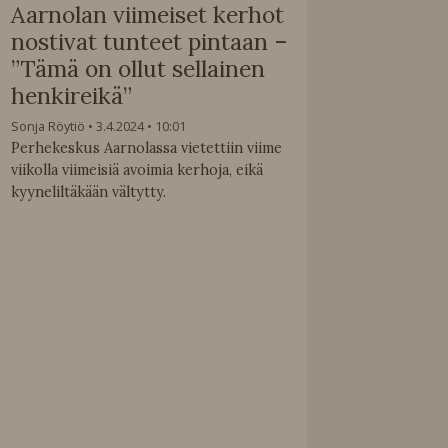
Aarnolan viimeiset kerhot
nostivat tunteet pintaan –
”Tämä on ollut sellainen
henkireikä”
Sonja Röytiö
3.4.2024
10:01
Perhekeskus Aarnolassa vietettiin viime
viikolla viimeisiä avoimia kerhoja, eikä
kyyneliltäkään vältytty.