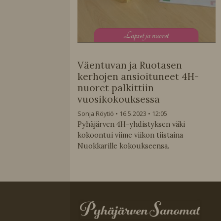
L
apset ja nuoret
Väentuvan ja Ruotasen
kerhojen ansioituneet 4H-
nuoret palkittiin
vuosikokouksessa
Sonja Röytiö
16.5.2023
12:05
Pyhäjärven 4H-yhdistyksen väki
kokoontui viime viikon tiistaina
Nuokkarille kokoukseensa.