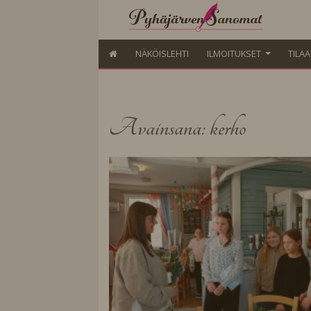
NÄKÖISLEHTI
ILMOITUKSET
TILA
Avainsana: kerho