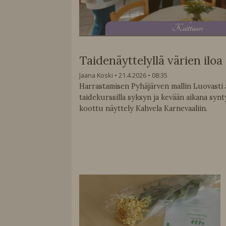
K
ulttuuri
Taidenäyttelyllä värien iloa
Jaana Koski
21.4.2026
08:35
Harrastamisen Pyhäjärven mallin Luovasti a
taidekurssilla syksyn ja kevään aikana synt
koottu näyttely Kahvela Karnevaaliin.