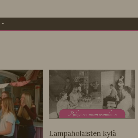
A
P
yhäjärvi ennen wanahaan
Lampaholaisten kylä