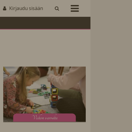
Kirjaudu sisään
V
iikon varrelta