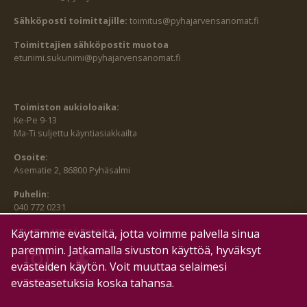
Sähköposti toimittajille:
toimitus@pyhajarvensanomat.fi
Toimittajien sähköpostit muotoa
etunimi.sukunimi@pyhajarvensanomat.fi
Toimiston aukioloaika:
Ke-Pe 9-13
Ma-Ti suljettu käyntiasiakkailta
Osoite:
Asematie 2, 86800 Pyhäsalmi
Puhelin:
040 772 0231
SEURAA MEITÄ MYÖS:
Käytämme evästeitä, jotta voimme palvella sinua
paremmin. Jatkamalla sivuston käyttöä, hyväksyt
evästeiden käytön. Voit muuttaa selaimesi
evästeasetuksia koska tahansa.
HALLITSE EVÄSTEITÄ