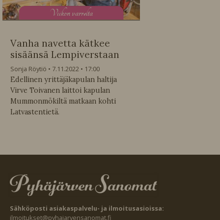
V
iikon varrelta
Vanha navetta kätkee
sisäänsä Lempiverstaan
Sonja Röytiö
7.11.2022
17:00
Edellinen yrittäjäkapulan haltija
Virve Toivanen laittoi kapulan
Mummonmökiltä matkaan kohti
Latvastentietä.
Sähköposti asiakaspalvelu- ja ilmoitusasioissa:
ilmoitukset@pyhajarvensanomat.fi