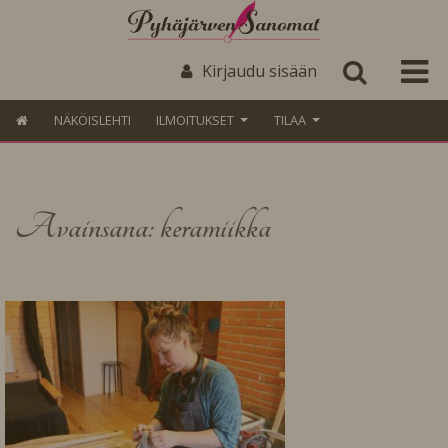
Kirjaudu sisään
NÄKÖISLEHTI
ILMOITUKSET
TILAA
Avainsana: keramiikka