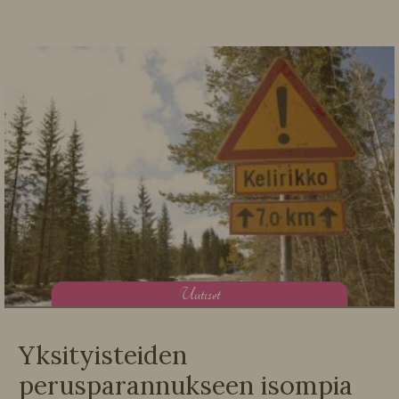
U
utiset
Yksityisteiden
perusparannukseen isompia