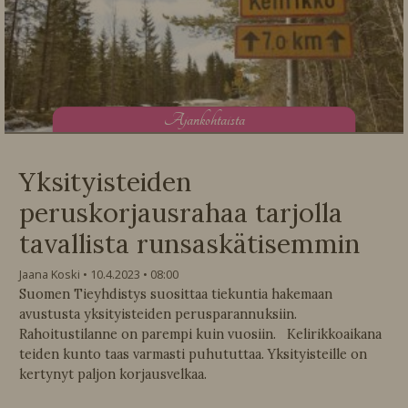
A
jankohtaista
Yksityisteiden
peruskorjausrahaa tarjolla
tavallista runsaskätisemmin
Jaana Koski
10.4.2023
08:00
Suomen Tieyhdistys suosittaa tiekuntia hakemaan
avustusta yksityisteiden perusparannuksiin.
Rahoitustilanne on parempi kuin vuosiin. Kelirikkoaikana
teiden kunto taas varmasti puhututtaa. Yksityisteille on
kertynyt paljon korjausvelkaa.