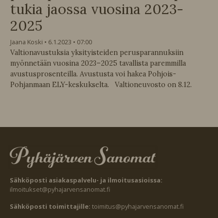
tukia jaossa vuosina 2023-
2025
Jaana Koski
6.1.2023
07:00
Valtionavustuksia yksityisteiden perusparannuksiin
myönnetään vuosina 2023–2025 tavallista paremmilla
avustusprosenteilla. Avustusta voi hakea Pohjois-
Pohjanmaan ELY-keskukselta. Valtioneuvosto on 8.12.
Sähköposti asiakaspalvelu- ja ilmoitusasioissa:
ilmoitukset@pyhajarvensanomat.fi
Sähköposti toimittajille:
toimitus@pyhajarvensanomat.fi