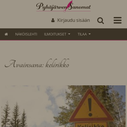
Kirjaudu sisään
NÄKÖISLEHTI
ILMOITUKSET
TILAA
Avainsana: kelirikko