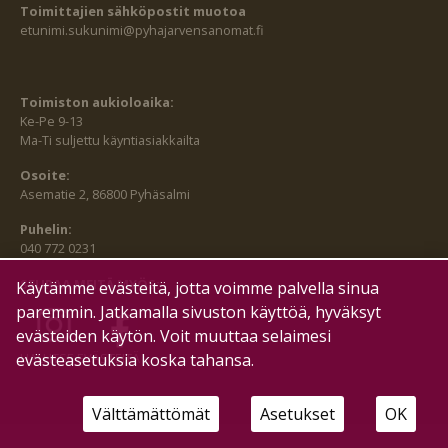
Toimittajien sähköpostit muotoa
etunimi.sukunimi@pyhajarvensanomat.fi
Toimiston aukioloaika:
Ke-Pe 9-13
Ma-Ti suljettu käyntiasiakkailta
Osoite:
Asematie 2, 86800 Pyhäsalmi
Puhelin:
040 772 0231
SEURAA MEITÄ MYÖS:
Käytämme evästeitä, jotta voimme palvella sinua
paremmin. Jatkamalla sivuston käyttöä, hyväksyt
evästeiden käytön. Voit muuttaa selaimesi
HALLITSE EVÄSTEITÄ
evästeasetuksia koska tahansa.
Välttämättömät
Asetukset
OK