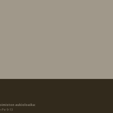
oimiston aukioloaika:
e-Pe 9-13