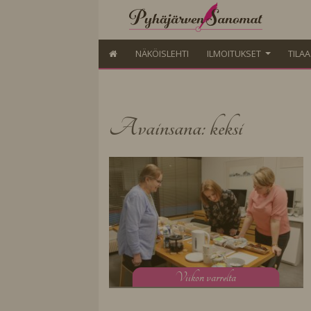
NÄKÖISLEHTI
ILMOITUKSET
TILA
Avainsana: keksi
V
iikon varrelta