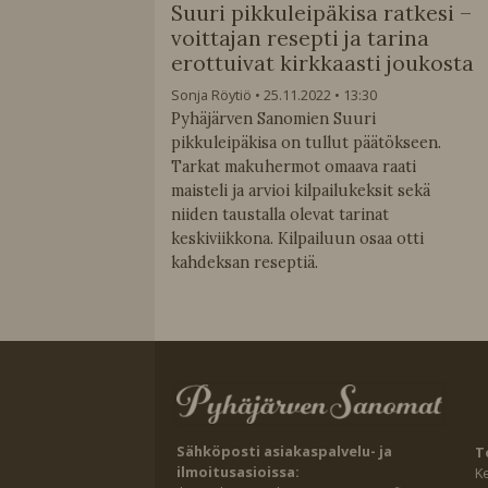
Suuri pikkuleipäkisa ratkesi –
voittajan resepti ja tarina
erottuivat kirkkaasti joukosta
Sonja Röytiö
25.11.2022
13:30
Pyhäjärven Sanomien Suuri
pikkuleipäkisa on tullut päätökseen.
Tarkat makuhermot omaava raati
maisteli ja arvioi kilpailukeksit sekä
niiden taustalla olevat tarinat
keskiviikkona. Kilpailuun osaa otti
kahdeksan reseptiä.
Sähköposti asiakaspalvelu- ja
T
ilmoitusasioissa:
K