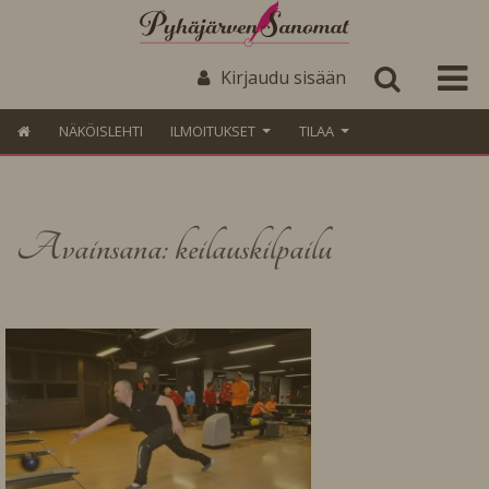
Kirjaudu sisään
NÄKÖISLEHTI
ILMOITUKSET
TILAA
Avainsana: keilauskilpailu