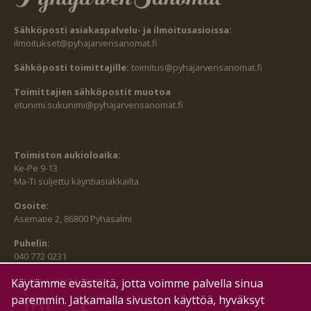
Sähköposti asiakaspalvelu- ja ilmoitusasioissa:
ilmoitukset@pyhajarvensanomat.fi
Sähköposti toimittajille:
toimitus@pyhajarvensanomat.fi
Toimittajien sähköpostit muotoa
etunimi.sukunimi@pyhajarvensanomat.fi
Toimiston aukioloaika:
Ke-Pe 9-13
Ma-Ti suljettu käyntiasiakkailta
Osoite:
Asematie 2, 86800 Pyhäsalmi
Puhelin:
040 772 0231
SEURAA MEITÄ MYÖS:
Käytämme evästeitä, jotta voimme palvella sinua
paremmin. Jatkamalla sivuston käyttöä, hyväksyt