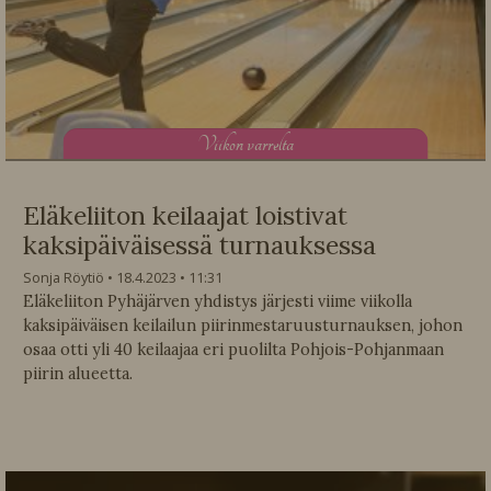
V
iikon varrelta
Eläkeliiton keilaajat loistivat
kaksipäiväisessä turnauksessa
Sonja Röytiö
18.4.2023
11:31
Eläkeliiton Pyhäjärven yhdistys järjesti viime viikolla
kaksipäiväisen keilailun piirinmestaruusturnauksen, johon
osaa otti yli 40 keilaajaa eri puolilta Pohjois-Pohjanmaan
piirin alueetta.