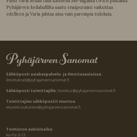
Panu Varis keilaa tällä kaudella SM-liigassa OPS:n paidassa.
Pyhäjärven keilahallilta saatu ensipuraisu vaikuttaa
edelleen ja Varis jahtaa aina vain parempia tuloksia.
Sähköposti asiakaspalvelu- ja ilmoitusasioissa:
ilmoitukset@pyhajarvensanomat.fi
Sähköposti toimittajille:
toimitus@pyhajarvensanomat.fi
Toimittajien sähköpostit muotoa
etunimi.sukunimi@pyhajarvensanomat.fi
Toimiston aukioloaika:
Ke-Pe 9-13