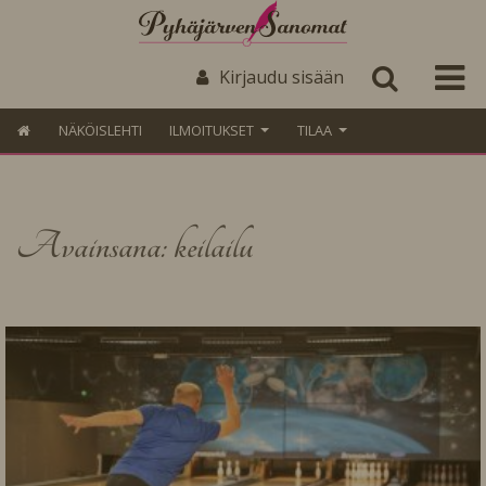
Kirjaudu sisään
NÄKÖISLEHTI
ILMOITUKSET
TILAA
Avainsana: keilailu