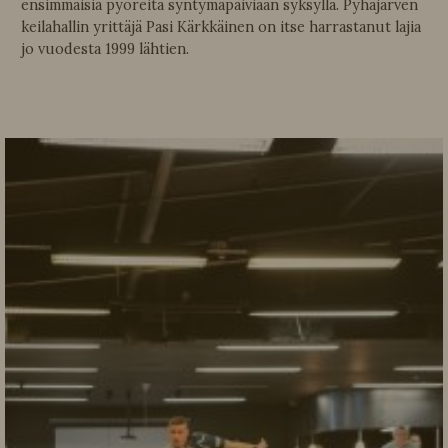
ensimmäisiä pyöreitä syntymäpäiviään syksyllä. Pyhäjärven
keilahallin yrittäjä Pasi Kärkkäinen on itse harrastanut lajia
jo vuodesta 1999 lähtien.