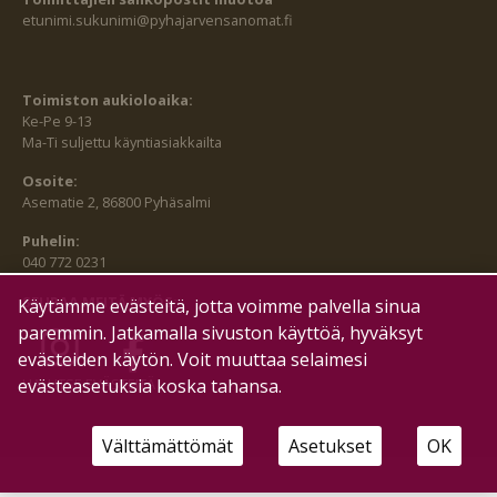
etunimi.sukunimi@pyhajarvensanomat.fi
Toimiston aukioloaika:
Ke-Pe 9-13
Ma-Ti suljettu käyntiasiakkailta
Osoite:
Asematie 2, 86800 Pyhäsalmi
Puhelin:
040 772 0231
SEURAA MEITÄ MYÖS:
Käytämme evästeitä, jotta voimme palvella sinua
paremmin. Jatkamalla sivuston käyttöä, hyväksyt
evästeiden käytön. Voit muuttaa selaimesi
HALLITSE EVÄSTEITÄ
evästeasetuksia koska tahansa.
Välttämättömät
Asetukset
OK