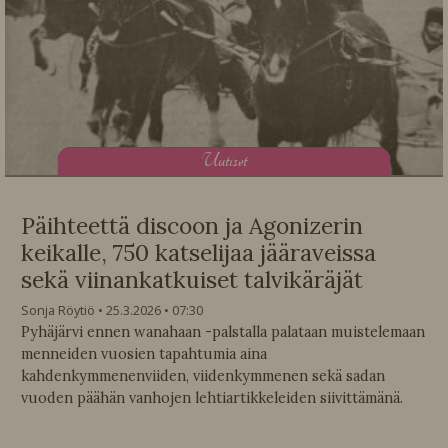
U
utiset
Päihteettä discoon ja Agonizerin
keikalle, 750 katselijaa jääraveissa
sekä viinankatkuiset talvikäräjät
Sonja Röytiö
25.3.2026
07:30
Pyhäjärvi ennen wanahaan -palstalla palataan muistelemaan
menneiden vuosien tapahtumia aina
kahdenkymmenenviiden, viidenkymmenen sekä sadan
vuoden päähän vanhojen lehtiartikkeleiden siivittämänä.