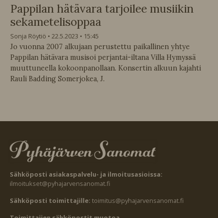
Pappilan hätävara tarjoilee musiikin
sekametelisoppaa
Sonja Röytiö
22.5.2023
15:45
Jo vuonna 2007 alkujaan perustettu paikallinen yhtye
Pappilan hätävara musisoi perjantai-iltana Villa Hymyssä
muuttuneella kokoonpanollaan. Konsertin alkuun kajahti
Rauli Badding Somerjokea, J.
Sähköposti asiakaspalvelu- ja ilmoitusasioissa:
ilmoitukset@pyhajarvensanomat.fi
Sähköposti toimittajille:
toimitus@pyhajarvensanomat.fi
Toimittajien sähköpostit muotoa