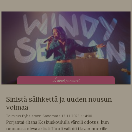
L
apset ja nuoret
Sinistä säihkettä ja uuden nousun
voimaa
Toimitus Pyhäjärven Sanomat
13.11.2023
14:00
Perjantai-iltana Keskuskoululla väreili odotus, kun
nousussa oleva artisti Tuuli valloitti lavan nuorille