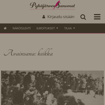
Kirjaudu sisään
NÄKÖISLEHTI
ILMOITUKSET
TILAA
Avainsana: keikka