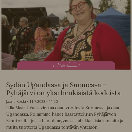
M
itä kuuluu?
Sydän Ugandassa ja Suomessa –
Pyhäjärvi on yksi henkisistä kodeista
Jaana Koski
11.7.2023
11:20
Ulla Maarit Varis viettää osan vuodesta Suomessa ja osan
Ugandassa. Poimimme hänet haastatteluun Pyhäjärven
Kihutorilta, jossa hän oli myymässä afrikkalaisia kankaita ja
muita tuotteita Ugandassa tehtävän yhteisön