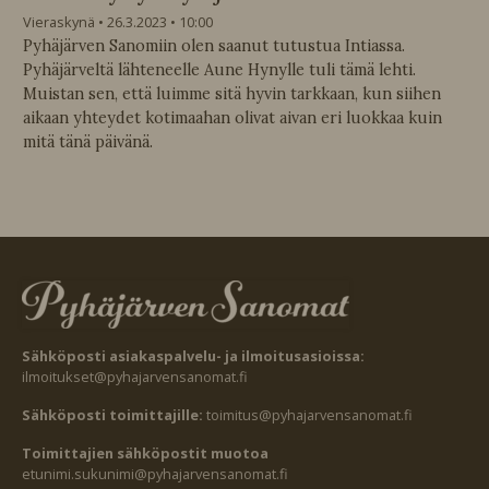
Vieraskynä
26.3.2023
10:00
Pyhäjärven Sanomiin olen saanut tutustua Intiassa.
Pyhäjärveltä lähteneelle Aune Hynylle tuli tämä lehti.
Muistan sen, että luimme sitä hyvin tarkkaan, kun siihen
aikaan yhteydet kotimaahan olivat aivan eri luokkaa kuin
mitä tänä päivänä.
Sähköposti asiakaspalvelu- ja ilmoitusasioissa:
ilmoitukset@pyhajarvensanomat.fi
Sähköposti toimittajille:
toimitus@pyhajarvensanomat.fi
Toimittajien sähköpostit muotoa
etunimi.sukunimi@pyhajarvensanomat.fi