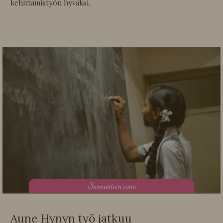
kehittämistyön hyväksi.
S
unnuntain sana
Aune Hynyn työ jatkuu