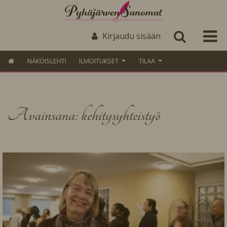
Kirjaudu sisään
NÄKÖISLEHTI
ILMOITUKSET
TILAA
Avainsana: kehitysyhteistyö