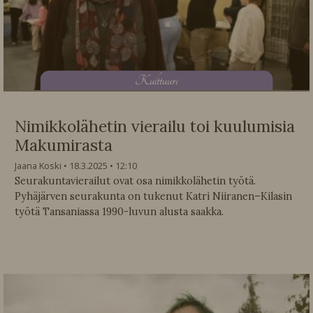
K
ulttuuri
Nimikkolähetin vierailu toi kuulumisia
Makumirasta
Jaana Koski
18.3.2025
12:10
Seurakuntavierailut ovat osa nimikkolähetin työtä.
Pyhäjärven seurakunta on tukenut Katri Niiranen–Kilasin
työtä Tansaniassa 1990-luvun alusta saakka.