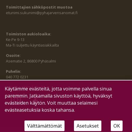
Toimittajien sähköpostit muotoa
etunimi.sukunimi@pyhajarvensanomat.fi
Toimiston aukioloaika:
Ke-Pe 9-13
Ma-Ti suljettu käyntiasiakkailta
Osoite:
Asematie 2, 86800 Pyhäsalmi
Puhelin:
040 772 0231
SEURAA MEITÄ MYÖS:
Käytämme evästeitä, jotta voimme palvella sinua
paremmin. Jatkamalla sivuston käyttöä, hyväksyt
evästeiden käytön. Voit muuttaa selaimesi
HALLITSE EVÄSTEITÄ
evästeasetuksia koska tahansa.
Välttämättömät
Asetukset
OK