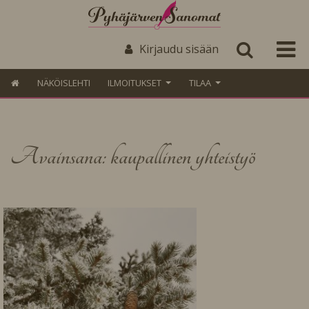
Kirjaudu sisään
NÄKÖISLEHTI
ILMOITUKSET
TILAA
Avainsana: kaupallinen yhteistyö