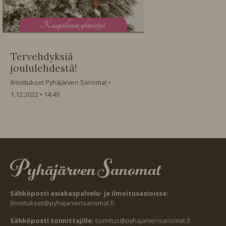
K
aupallinen yhteistyö
Tervehdyksiä
joululehdestä!
Ilmoitukset Pyhäjärven Sanomat
1.12.2022
14:49
Sähköposti asiakaspalvelu- ja ilmoitusasioissa:
ilmoitukset@pyhajarvensanomat.fi
Sähköposti toimittajille:
toimitus@pyhajarvensanomat.fi