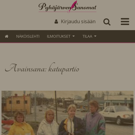
Kirjaudu sisään
NÄKÖISLEHTI
ILMOITUKSET
TILAA
Avainsana: katupartio