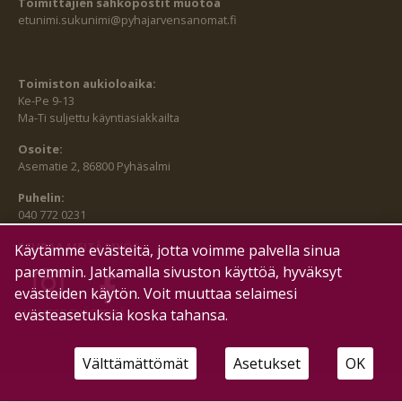
Toimittajien sähköpostit muotoa
etunimi.sukunimi@pyhajarvensanomat.fi
Toimiston aukioloaika:
Ke-Pe 9-13
Ma-Ti suljettu käyntiasiakkailta
Osoite:
Asematie 2, 86800 Pyhäsalmi
Puhelin:
040 772 0231
SEURAA MEITÄ MYÖS:
Käytämme evästeitä, jotta voimme palvella sinua
paremmin. Jatkamalla sivuston käyttöä, hyväksyt
evästeiden käytön. Voit muuttaa selaimesi
HALLITSE EVÄSTEITÄ
evästeasetuksia koska tahansa.
Välttämättömät
Asetukset
OK