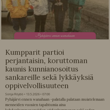
P
yhäjärvi ennen wanahaan
Kumpparit partioi
perjantaisin, koruttoman
kaunis kunnianosoitus
sankareille sekä lykkäyksiä
oppivelvollisuuteen
Sonja Röytiö
13.5.2026
07:00
Pyhäjärvi ennen wanahaan -palstalla palataan muistelemaan
menneiden vuosien tapahtumia aina