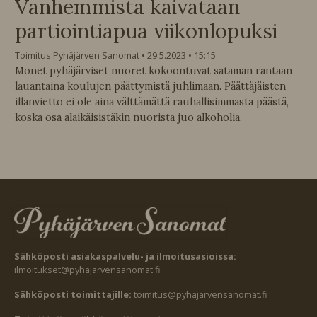
Vanhemmista kaivataan
partiointiapua viikonlopuksi
Toimitus Pyhäjärven Sanomat
29.5.2023
15:15
Monet pyhäjärviset nuoret kokoontuvat sataman rantaan
lauantaina koulujen päättymistä juhlimaan. Päättäjäisten
illanvietto ei ole aina välttämättä rauhallisimmasta päästä,
koska osa alaikäisistäkin nuorista juo alkoholia.
Sähköposti asiakaspalvelu- ja ilmoitusasioissa:
ilmoitukset@pyhajarvensanomat.fi
Sähköposti toimittajille:
toimitus@pyhajarvensanomat.fi