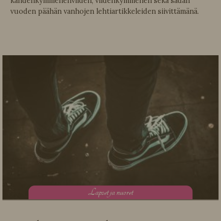
kahdenkymmenenviiden, viidenkymmenen sekä sadan
vuoden päähän vanhojen lehtiartikkeleiden siivittämänä.
L
apset ja nuoret