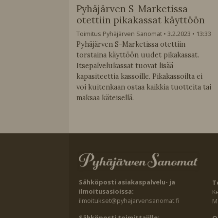
Pyhäjärven S-Marketissa
otettiin pikakassat käyttöön
Toimitus Pyhäjärven Sanomat
3.2.2023
13:33
Pyhäjärven S-Marketissa otettiin
torstaina käyttöön uudet pikakassat.
Itsepalvelukassat tuovat lisää
kapasiteettia kassoille. Pikakassoilta ei
voi kuitenkaan ostaa kaikkia tuotteita tai
maksaa käteisellä.
Sähköposti asiakaspalvelu- ja
T
ilmoitusasioissa:
K
ilmoitukset@pyhajarvensanomat.fi
Ma
Sähköposti toimittajille: