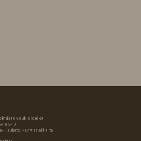
oimiston aukioloaika:
e-Pe 9-13
-Ti suljettu käyntiasiakkailta