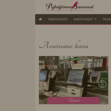
NÄKÖISLEHTI
ILMOITUKSET
TILA
Avainsana: kassa
U
utiset