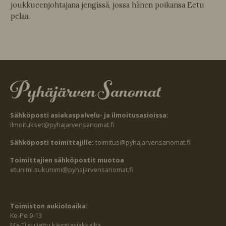
joukkueenjohtajana jengissä, jossa hänen poikansa Eetu
pelaa.
Sähköposti asiakaspalvelu- ja ilmoitusasioissa:
ilmoitukset@pyhajarvensanomat.fi
Sähköposti toimittajille:
toimitus@pyhajarvensanomat.fi
Toimittajien sähköpostit muotoa
etunimi.sukunimi@pyhajarvensanomat.fi
Toimiston aukioloaika:
Ke-Pe 9-13
Ma-Ti suljettu käyntiasiakkailta