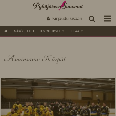
Kirjaudu sisään
NÄKÖISLEHTI
ILMOITUKSET
TILAA
Avainsana: Kärpät