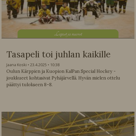
L
apset ja nuoret
Tasapeli toi juhlan kaikille
Jaana Koski
23.4.2025
10:38
Oulun Kärppien ja Kuopion KalPan Special Hockey -
joukkueet kohtasivat Pyhäjärvellä. Hyvän mielen ottelu
päättyi tulokseen 8–8.