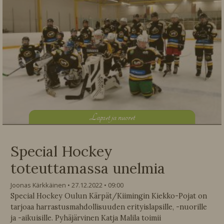
L
apset ja nuoret
Special Hockey
toteuttamassa unelmia
Joonas Kärkkäinen
27.12.2022
09:00
Special Hockey Oulun Kärpät/Kiimingin Kiekko-Pojat on
tarjoaa harrastusmahdollisuuden erityislapsille, -nuorille
ja -aikuisille. Pyhäjärvinen Katja Malila toimii