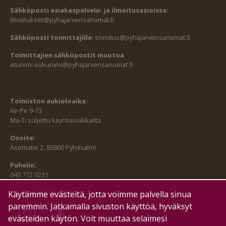
Sähköposti asiakaspalvelu- ja ilmoitusasioissa:
ilmoitukset@pyhajarvensanomat.fi
Sähköposti toimittajille:
toimitus@pyhajarvensanomat.fi
Toimittajien sähköpostit muotoa
etunimi.sukunimi@pyhajarvensanomat.fi
Toimiston aukioloaika:
Ke-Pe 9-13
Ma-Ti suljettu käyntiasiakkailta
Osoite:
Asematie 2, 86800 Pyhäsalmi
Puhelin:
040 772 0231
SEURAA MEITÄ MYÖS:
Käytämme evästeitä, jotta voimme palvella sinua
paremmin. Jatkamalla sivuston käyttöä, hyväksyt
evästeiden käytön. Voit muuttaa selaimesi