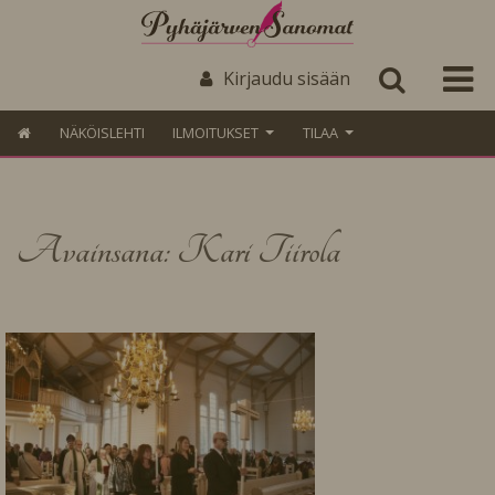
Kirjaudu sisään
NÄKÖISLEHTI
ILMOITUKSET
TILAA
Avainsana: Kari Tiirola