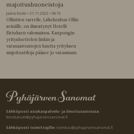
majoitushuoneistoja
Jaana Koski
21.11.2022
06:15
Ollintien varrelle, Liikekeskus Ollin
seinälle, on ilmestynyt Hotelli
Siriuksen valomainos. Kaupungin
yritysluettelon linkin ja
varaussivustojen kautta yrityksen
majoitustiloja pääsee jo varaamaan.
Sähköposti asiakaspalvelu- ja ilmoitusasioissa:
ilmoitukset@pyhajarvensanomat.fi
Sähköposti toimittajille:
toimitus@pyhajarvensanomat.fi