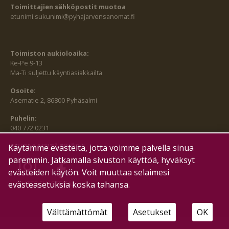
Toimittajien sähköpostit muotoa
etunimi.sukunimi@pyhajarvensanomat.fi
Toimiston aukioloaika:
Ke-Pe 9-13
Ma-Ti suljettu käyntiasiakkailta
Osoite:
Asematie 2, 86800 Pyhäsalmi
Puhelin:
040 772 0231
SEURAA MEITÄ MYÖS:
Käytämme evästeitä, jotta voimme palvella sinua
paremmin. Jatkamalla sivuston käyttöä, hyväksyt
evästeiden käytön. Voit muuttaa selaimesi
evästeasetuksia koska tahansa.
HALLITSE EVÄSTEITÄ
Välttämättömät
Asetukset
OK