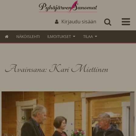
Kirjaudu sisään
NÄKÖISLEHTI
ILMOITUKSET
TILAA
Avainsana: Kari Miettinen