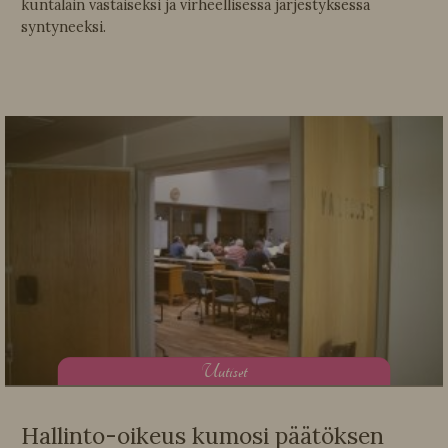
kuntalain vastaiseksi ja virheellisessä järjestyksessä
syntyneeksi.
U
utiset
Hallinto-oikeus kumosi päätöksen