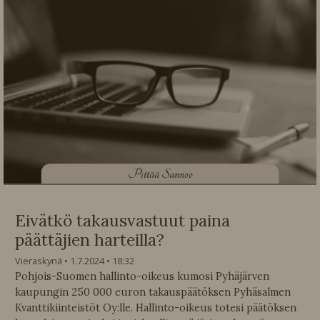
P
ittää Sannoo
Eivätkö takausvastuut paina
päättäjien harteilla?
Vieraskynä
1.7.2024
18:32
Pohjois-Suomen hallinto-oikeus kumosi Pyhäjärven
kaupungin 250 000 euron takauspäätöksen Pyhäsalmen
Kvanttikiinteistöt Oy:lle. Hallinto-oikeus totesi päätöksen