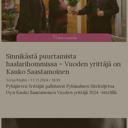
V
iikon varrelta
Sinnikästä puurtamista
haalarihommissa – Vuoden yrittäjä on
Kauko Saastamoinen
Sonja Röytiö
11.11.2024
18:39
Pyhäjärven Yrittäjät palkitsivat Pyhäsalmen Jätekuljetus
Oy:n Kauko Saastamoisen Vuoden yrittäjä 2024 -tittelillä.