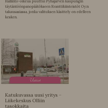
Hallinto-oikeus puuttui Pyhäjärven kaupungin
täytäntöönpanopäätökseen Kvanttikiinteistöt Oy:n
takausasiassa, jonka valituksen käsittely on edelleen
kesken.
U
utiset
Katukuvassa uusi yritys –
Liikekeskus Olliin
tasokkaita