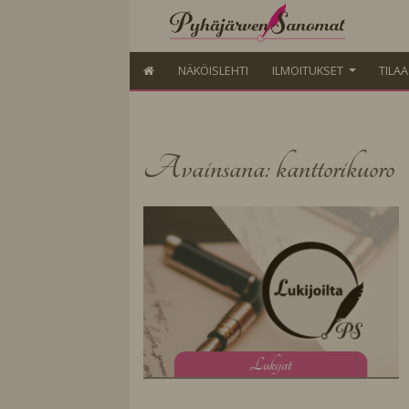
NÄKÖISLEHTI
ILMOITUKSET
TILA
Avainsana: kanttorikuoro
L
ukijat