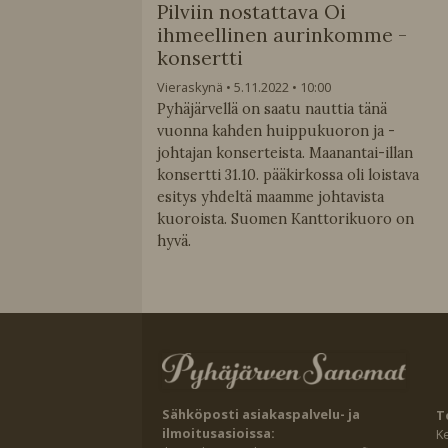
Pilviin nostattava Oi
ihmeellinen aurinkomme -
konsertti
Vieraskynä
5.11.2022
10:00
Pyhäjärvellä on saatu nauttia tänä
vuonna kahden huippukuoron ja -
johtajan konserteista. Maanantai-illan
konsertti 31.10. pääkirkossa oli loistava
esitys yhdeltä maamme johtavista
kuoroista. Suomen Kanttorikuoro on
hyvä.
Sähköposti asiakaspalvelu- ja
T
ilmoitusasioissa:
K