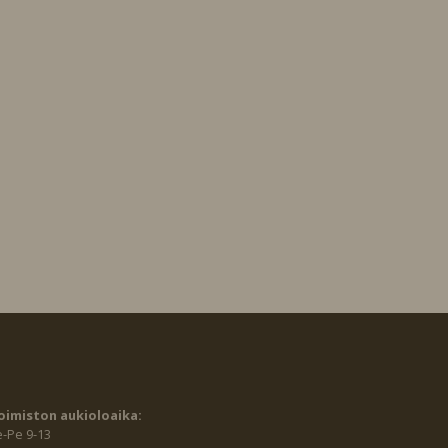
oimiston aukioloaika:
e-Pe 9-13